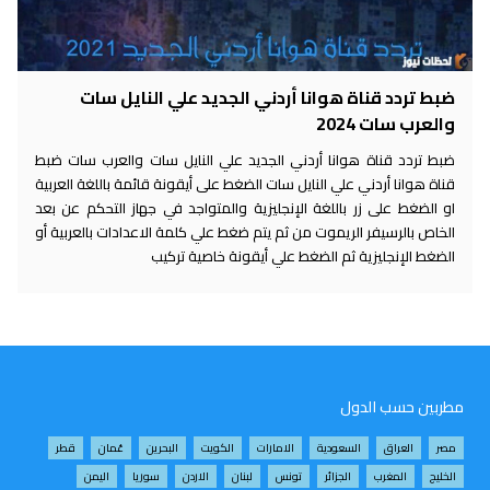
ضبط تردد قناة هوانا أردني الجديد علي النايل سات
والعرب سات 2024
ضبط تردد قناة هوانا أردني الجديد علي النايل سات والعرب سات ضبط
قناة هوانا أردني علي النايل سات الضغط على أيقونة قائمة باللغة العربية
او الضغط على زر باللغة الإنجليزية والمتواجد في جهاز التحكم عن بعد
الخاص بالرسيفر الريموت من ثم يتم ضغط علي كلمة الاعدادات بالعربية أو
الضغط الإنجليزية ثم الضغط علي أيقونة خاصية تركيب
مطربين حسب الدول
مصر
العراق
السعودية
الامارات
الكويت
البحرين
عُمان
قطر
الخليج
المغرب
الجزائر
تونس
لبنان
الاردن
سوريا
اليمن