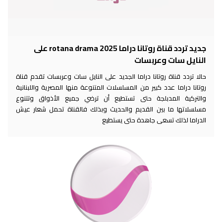
جديد تردد قناة روتانا دراما 2025 rotana drama على
النايل سات وعربسات
حالا تردد قناة روتانا دراما الجديد على النايل سات وعربسات تقدم قناة
روتانا دراما عدد كبير من المسلسلات المتنوعة منها المصرية واللبنانية
والتركية المدبلجة حتى تستطيع أن ترضي جميع الأذواق وتتنوع
مسلسلاتها ما بين القديم والحديث وبذلك فالقناة تحمل شعار عيش
الدراما لذلك تسعى جاهدة حتى يستطيع