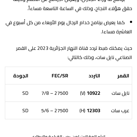
حقق هؤلاء النجاح، وذلك في الساعة التاسعة مساءاً.
كما يعرض برنامج خدام الرجال يوم الأربعاء من كل أسبوع في
العاشرة مساءا.
حيث يمكنك ضبط تردد قناة النهار الجزائرية 2023 على القمر
الصناعي نايل سات، وذلك كالتالي:
القمر
التردد
FEC/SR
الجودة
نايل سات
10922
(V)
27500 – 7/8
SD
عرب سات
12303
(H)
27500 – 5/6
SD
انشر المقالات لمن يحب القراءة والاطلاع