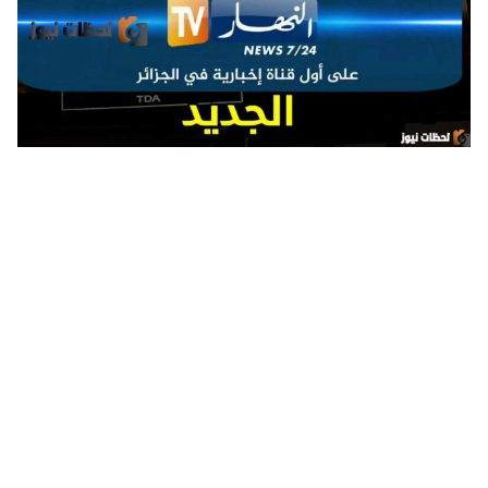
تردد قناة النهار الجزائرية علي النايل سات والعرب سات 2024