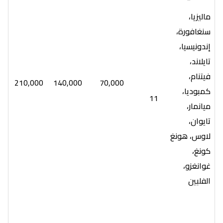
ماليزيا،
سنغافورة،
إندونيسيا،
تايلاند،
فيتنام،
210,000
140,000
70,000
كمبوديا،
11
ميانمار،
تايوان،
لاوس، هونغ
كونغ،
غوانغزو،
الفلبين