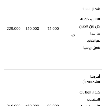
شمال آسيا:
اليابان، كوريا،
كل من الصين
225,000
150,000
75,000
ما عدا
12
غوانغزو،
شرق روسيا
أمريكا
الشمالية (أ)
كندا، الولايات
المتحدة
240,000
160,000
80,000