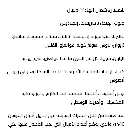
باكستان، شمال الهند(1) ونيبال
جنوب الهند(2)، سريلانكا، بنجلاديش
ماليزيا، سنغافورة، إندونيسيا، تايلاند، فيتنام، كمبوديا، ميانمار،
تايوان، لاوس، هونغ كونغ، غوانغزو، الفلبين
اليابان، كوريا، كل من الصين ما عدا غوانغزو، شرق روسيا
كندا، الولايات المتحدة الأمريكية ما عدا ألاسكا وهاواي ولوس
أنجلوس
لوس أنجلوس، ألاسكا، منطقة البحر الكاريبي، بورتوريكو،
المكسيك ، وأمريكا الوسطى
لقد تعرفنا من خلال الفقرات السابقة على جدول أميال الفرسان
1446، والذي يوضح أعداد الأميال التي يجب الحصول عليها لكي