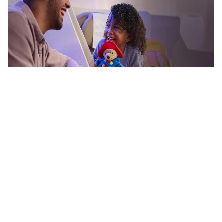
جدول أميال الفرسان 1446 لمعرفة المكافآت من السعودية للطيران