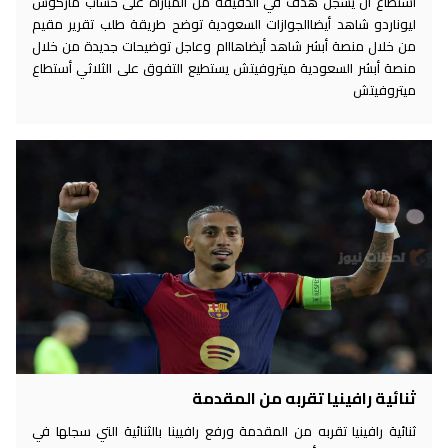
استطاع أن يسجل هدف في الدقيقة من المباراة على حساب ماركوس
ليوناردو شاهد أيضاالجوازات السعودية توضح طريقة طلب تقرير مقيم
من خلال منصة أبشر شاهد أيضاهااام وعاجل توضيحات جديدة من خلال
منصة أبشر السعودية ميتروفيتش يستطيع التفوق على الثلاثي أستطاع
ميتروفيتش
ثنائية رافينيا تقربه من المقدمة
ثنائية رافينيا تقربه من المقدمة ورفع رافيينا بالثنائية التي سجلها في