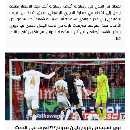
لقطة تثير الجدل في برشلونة أضاف برشلونة أيضا بهذا الانتصار رصيده
ليصل إلى نقطة في صدارة الدوري الإسباني بفارق نقاط عن غريمه
التقليدي ريال مدريد والذي سيواجه أتليتك بيلباو شاهد أيضاسنحقق كل
الألقاب هذا الموسم تصريحات نارية من لاعب الهلال يتحدى بها دوري
روشن شاهد أيضانحن في أتم الاستعداد للهلال سيماكان يفاجئ النصر
قبل
نوير تسبب في خروج بايرن ميونخ؟؟! تعرف على الحدث