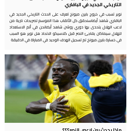
التاريخي الجديد في البافاري
نوير تسبب في خروج بايرن ميونخ تعرف على الحدث التاريخي الجديد في
البافاري شاهد أيضاسنحقق كل الألقاب هذا الموسم تصريحات نارية من
لاعب الهلال يتحدى بها دوري روشن شاهد أيضانحن في أتم الاستعداد
للهلال سيماكان يفاجئ النصر قبل كلاسيكو الاتحاد هل نوير هو السبب
في خسارة بايرن ميونخ تم تسجيل الهدف الوحيد في المباراة في الدقيقة
ماذا يحدث بين لاعبي النصر؟؟؟