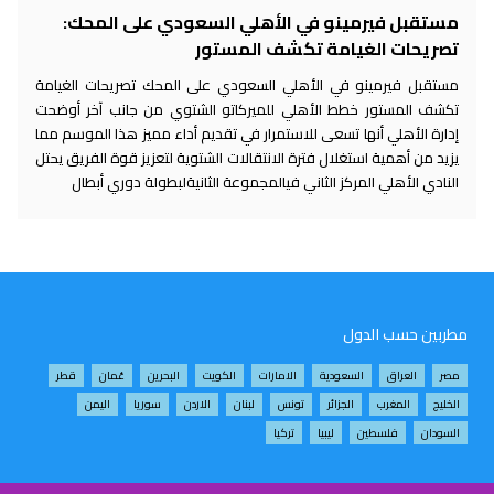
مستقبل فيرمينو في الأهلي السعودي على المحك:
تصريحات الغيامة تكشف المستور
مستقبل فيرمينو في الأهلي السعودي على المحك تصريحات الغيامة
تكشف المستور خطط الأهلي للميركاتو الشتوي من جانب آخر أوضحت
إدارة الأهلي أنها تسعى للاستمرار في تقديم أداء مميز هذا الموسم مما
يزيد من أهمية استغلال فترة الانتقالات الشتوية لتعزيز قوة الفريق يحتل
النادي الأهلي المركز الثاني فيالمجموعة الثانيةلبطولة دوري أبطال
مطربين حسب الدول
مصر
العراق
السعودية
الامارات
الكويت
البحرين
عُمان
قطر
الخليج
المغرب
الجزائر
تونس
لبنان
الاردن
سوريا
اليمن
السودان
فلسطين
ليبيا
تركيا