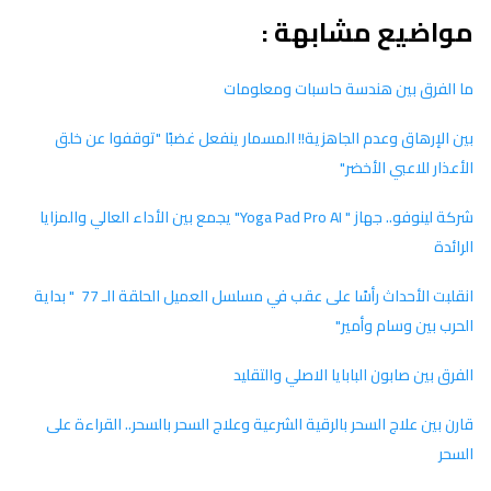
مواضيع مشابهة :
ما الفرق بين هندسة حاسبات ومعلومات
بين الإرهاق وعدم الجاهزية!! المسمار ينفعل غضبًا "توقفوا عن خلق
الأعذار للاعبي الأخضر"
شركة لينوفو.. جهاز " Yoga Pad Pro AI" يجمع بين الأداء العالي والمزايا
الرائدة
انقلبت الأحداث رأسًا على عقب في مسلسل العميل الحلقة الـ 77 " بداية
الحرب بين وسام وأمير"
الفرق بين صابون البابايا الاصلي والتقليد
قارن بين علاج السحر بالرقية الشرعية وعلاج السحر بالسحر.. القراءة على
السحر