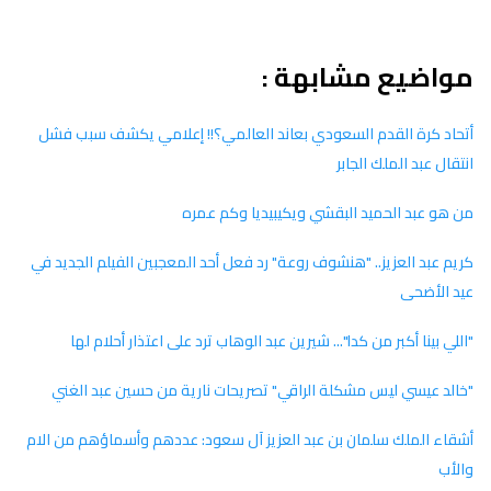
مواضيع مشابهة :
أتحاد كرة القدم السعودي بعاند العالمي؟!! إعلامي يكشف سبب فشل
انتقال عبد الملك الجابر
من هو عبد الحميد البقشي ويكيبيديا وكم عمره
كريم عبد العزيز.. "هنشوف روعة" رد فعل أحد المعجبين الفيلم الجديد في
عيد الأضحى
"اللي بينا أكبر من كدا"... شيرين عبد الوهاب ترد على اعتذار أحلام لها
"خالد عيسي ليس مشكلة الراقي" تصريحات نارية من حسين عبد الغني
أشقاء الملك سلمان بن عبد العزيز آل سعود: عددهم وأسماؤهم من الام
والأب