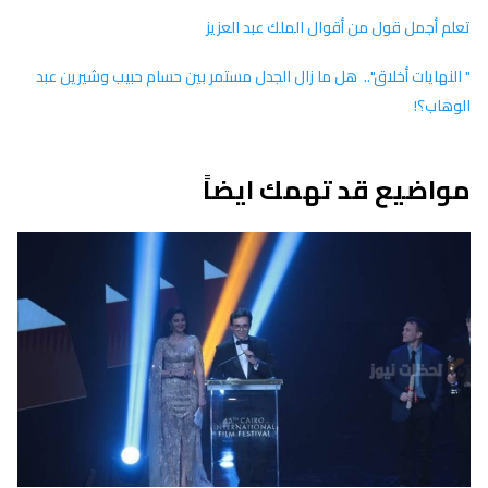
تعلم أجمل قول من أقوال الملك عبد العزيز
" النهايات أخلاق".. هل ما زال الجدل مستمر بين حسام حبيب وشيرين عبد
الوهاب؟!
مواضيع قد تهمك ايضاً