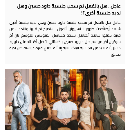
عاجل.. هل بالفعل تم سحب جنسية داود حسين وهل
لديه جنسية أخرى؟!
عاجل هل بالفعل تم سحب جنسية داود حسين وهل لديه جنسية أخرى
شاهد أيضاأحدث ظهور لـ نسليهان أتاغول ستصبح ام قريبا والتحدث عن
فترة حملها شاهد أيضاهل يتجدد مسلسل المتوحش لموسم ثان أم
سيكون أخر موسم هل داوود حسين باكستاني الأصل أكد الممثل داوود
حسين أنه لا يحمل الجنسية الباكستانية إلا أنه خلال فترة دراسته كان لديه
صديق