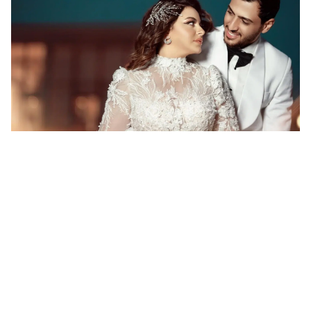
"دار الإفتاء قالت دي مش محسوبة"... إلهام عبد البديع تكشف
تفاصيل انفصالها عن زوجها