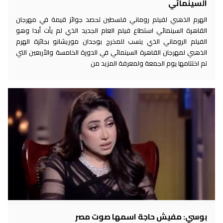
السينمائي
الهرم الذهبي لفيلم روماني فلسطين تحصد جوائز قيمة في مهرجان
القاهرة السينمائي استطاع فيلم العام الجديد الذي لم يأت أبدا وهو
الفيلم الروماني الذي ينسب للمخرج بوجدان موريشانو بجائزة الهرم
الذهبي لمهرجان القاهرة السينمائي في الدورة الخامسة والأربعين التي
تم اختتامها يوم الجمعة ولمعرفة المزيد من
بوسي: مفيش حاجة اسمها صوت مصر