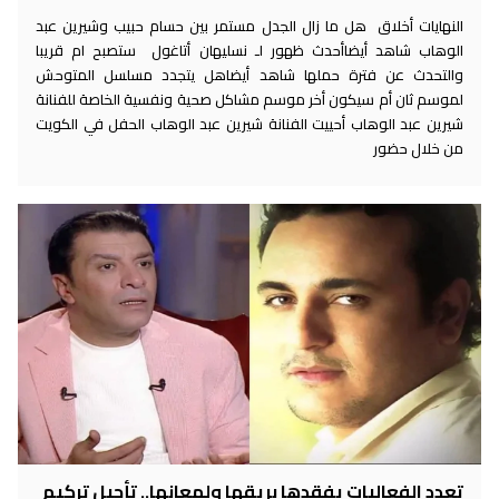
النهايات أخلاق هل ما زال الجدل مستمر بين حسام حبيب وشيرين عبد
الوهاب شاهد أيضاأحدث ظهور لـ نسليهان أتاغول ستصبح ام قريبا
والتحدث عن فترة حملها شاهد أيضاهل يتجدد مسلسل المتوحش
لموسم ثان أم سيكون أخر موسم مشاكل صحية ونفسية الخاصة للفنانة
شيرين عبد الوهاب أحييت الفنانة شيرين عبد الوهاب الحفل في الكويت
من خلال حضور
تعدد الفعاليات يفقدها بريقها ولمعانها.. تأجيل تركيم