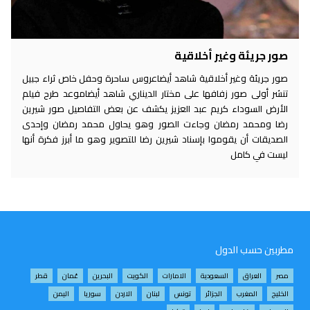
صور جريئة وغير أخلاقية
صور جريئة وغير أخلاقية شاهد أيضاعروس ساحرة وحفل خاص ثراء جبيل
تنشر أولى صور زفافها على مختار الديناري شاهد أيضاموعد طرح فيلم
الأرض السوداء كريم عبد العزيز يكشف عن بعض التفاصيل صور شيرين
رضا ومحمد رمضان وجاءت الصور وهو يحاول محمد رمضان وإحدى
الصديقات أن يقوموا بإسناد شيرين رضا للتصوير وهو ما أبرز فكرة أنها
ليست في كامل
مطربين حسب الدول
مصر
العراق
السعودية
الامارات
الكويت
البحرين
عُمان
قطر
الخليج
المغرب
الجزائر
تونس
لبنان
الاردن
سوريا
اليمن