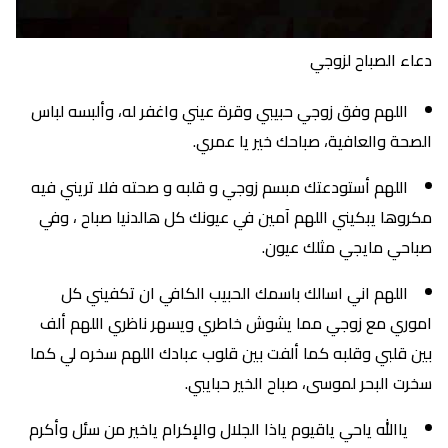
دعاء الصباح لزوجي
اللهم وفق زوجي حبيبي وقرة عيني واغفر له، وألبسه لباس
الصحة والعافية، صباحك خير يا عمري.
اللهم أستودعتك مبسم زوجي و قلبه و صحته فلا تريني فيه
مكروها يبكيني اللهم آمين في عيونك كل هالدنيا صباح ، وفي
صباحي مايجي مثلك عيون.
اللهم اني اسالك باسمك الحبيب الكافي ان تكفيني كل
اموري مع زوجي مما يشوش خاطري ويسهر ناظري اللهم ألف
بين قلبي وقلبه كما ألفت بين قلوب عبادك اللهم سخره لي كما
سخرت البحر لموسى، صباح الخير حبايبي.
ياالله ياحي ياقيوم ياذا الجلال والإكرام ياخير من سئل وأكرم