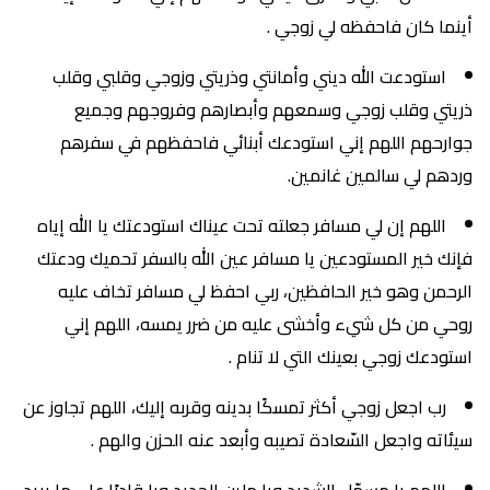
أينما كان فاحفظه لي زوجي .
استودعت الله ديني وأمانتي وذريتي وزوجي وقلبي وقلب
ذريتي وقلب زوجي وسمعهم وأبصارهم وفروجهم وجميع
جوارحهم اللهم إني استودعك أبنائي فاحفظهم في سفرهم
وردهم لي سالمين غانمين.
اللهم إن لي مسافر جعلته تحت عيناك استودعتك يا الله إياه
فإنك خير المستودعين يا مسافر عين الله بالسفر تحميك ودعتك
الرحمن وهو خير الحافظين، ربي احفظ لي مسافر تخاف عليه
روحي من كل شيء وأخشى عليه من ضرر يمسه، اللهم إني
استودعك زوجي بعينك التي لا تنام .
رب اجعل زوجي أكثر تمسكًا بدينه وقربه إليك، اللهم تجاوز عن
سيئاته واجعل السّعادة تصيبه وأبعد عنه الحزن والهم .
اللهم يا مسهّل الشديد ويا ملين الحديد ويا قادرًا على ما يريد،