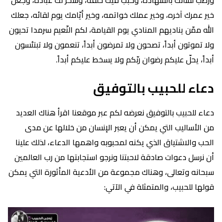
خير عمرك آخره، وخير عملك خواتمه، وخير أيّامك يوم لقائه، جعلك
الله ممّن يناديهم المنادي يوم القيامة، لكم النّعيم سرمدا تحيون
ولا تموتون أبداً، تصحون ولا تمرضون أبداً، تنعمون ولا تبتئسون
أبداً، يحلّ عليكم رضوان ربّكم ولا يسخط عليكم أبداً.
دعاء للحبيب بالتوفيق
دعاء للحبيب بالتوفيق نعرضه لكم عبر موقعنا اقرأ هناك العديد
من الأساليب التي يمكن أن يعبر الإنسان من خلالها عن مدى
الحب والاشتياق الذي يكنه لمحبوبه واهمها الدعاء، لذلك علينا
أن نرسل دعوات صادقة لاحبتنا ونرجو استجابتها من رب العالمين
سبحانه وتعالى، وهناك مجموعة من الأدعية المأثورة التي يمكن
قولها للحبيب، والمتمثلة في الآتي: