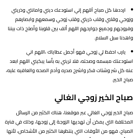
ارددها كل صباح آللهم إني استودعك ديني وامانتي وذريتي
وزوجي وقلبي وقلب ذريتي وقلب زوجي وسمعهم وابصارهم
وفروجهم وجميع جوارحهم اللهم ألف بين قلوبنا وأصلح ذات بيننا
واهدنا سبل السلام.
يارب احفظ لي زوجي فهو أجمل عطاياك ،اللهم اني
استودعتك مبسمه وصحته، فلا تريني به بأسا يبكيني اللهم ابعد
عنه كل شر وشتات فكر واشرح صدره وآدم الصحه والعافيه عليه،
صباح الخير.
صباح الخير زوجي الغالي
صباح الخير زوجي الغالي عبر موقعنا، هناك الكثير من الرسائل
المختلفة التي يمكن أن تهديها الزوجة إلى زوجها، وذلك في فترة
الصباح، فهو من الأوقات التي ينتظرها الكثير من الأشخاص، لأنها