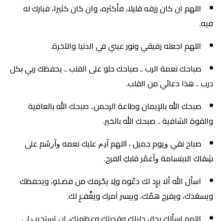
اللهم ان كان رزقه قليلا، فأكثره، وان كان كثيرا، فبارك له
فيه.
اللهم اجعله رفيقي ونور عيني في الدنيا والآخرة.
صباحك نعمة الرب .. صباحك حلو على القلب .. يحفظك ربي بكل
درب .. هذا دعائي من القلب.
صبحك الله بالإيمان وطاعة الرحمن.. صبحك الله بالعافية
والقوة الشافية .. صبحك الله بالخير.
صباح نقي ﻭيوم جميل ، ﺍﻟﻠﻬﻢ ﺁﺩِﻡ ﻋﻠﻴك نعمه ﻭﺁﺭﺳُﻢ ﻋﻠﻰ
ﺷِﻔﺎك الابتسامة ﻭﺁﻏﻤُﺮ ﻗﻠبكِ ﺍﻟﻔﺮح.
اسأل الله ألا يرٍد لك دعّوه ولِا يحّرمك من فضـلهٍ، ويحفظك
ويسعَدك، ويفرج همّك، وييسر آمرك ويغَّفـرٍ لك.
اللهم اسألك بحق جلالك وقدرتك وعظمتك، ان تستجيب لي