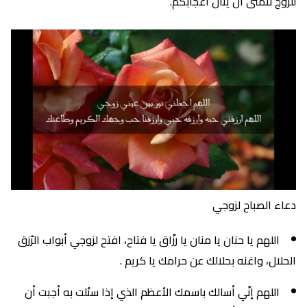
للزوج نتمنى أن ينال اعجابكم.
دعاء الصباح لزوجي
اللهم يا حنان يا منان يا رزّاق يا فتاح، افتح لزوجي أبواب الرّزق
الحلال، واغنه بحلالك عن حرامك يا كريم .
اللهم إنّي أسالك باسمك الأعظم الذي إذا سئلت به أجبت أن