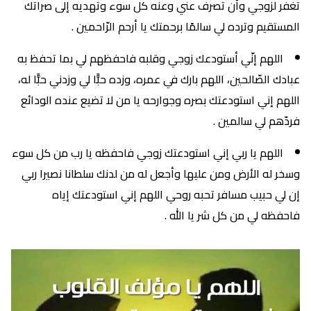
تغفر لزوجي وأن تصرف عني وعنه كل سوء وتهديه إلى صراتك
المستقيم وترده لي سالمًا برحمتك يا أرحم الرّاحمين .
اللهم إنّي أستودعك زوجي وقلبه فاحفظهم لي بما تحفظ به
عبادك الصّالحين، اللهم بارك في عمره، وزده حبًّا لي وزدني حبًّا له،
اللهم إني استودعتك بصره وجوارحه يا من لا تضيع عنده الودائع
فردّهم لي سالمين .
اللهم يا ربي إني استودعتك زوجي فاحفظه يا رب من كل سوء
وسخر له الأرض ومن عليها وأجعل له من لدنك سلطانا نصيرا ربي
إن لي حبيب مسافر تحبه روحي اللهم إني استودعتك إياه
فاحفظه لي من كل شر يا الله .