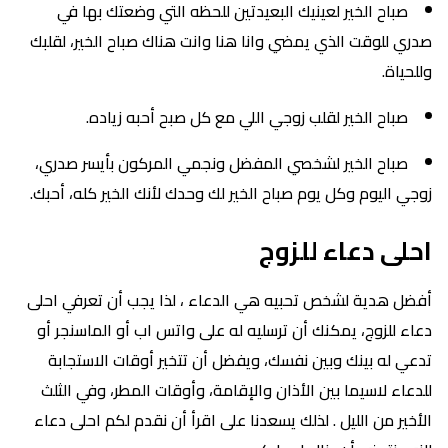
صباح الخير لعينيك البعيدتين للحظه التي وضعتك بها في
صدري للوقت الذي يمضي وانا هنا وانت هناك صباح الخير، لقلبك
وللحياة.
صباح الخير لقلب زوجي اللي مع كل صبح أحبه زياده.
صباح الخير لشخصي المفضل ونجمي المركون بأيسر صدري،
زوجي اليوم وكل يوم صباح الخير لك وحدك لأنك الخير كله، أحبك.
احلى دعاء للزوج
أفضل هدية لشخص تحبيه هي الدعاء ، لذا يجب أن تعرفي احلى
دعاء للزوج، يمكنك أن ترسليه له على واتس اب أو الماسنجر أو
تدعي له بينك وبين نفسك، ويفضل أن تتخير أوقات الاستجابة
للدعاء لاسيما بين الأذان والإقامة، وأوقات المطر، وفي الثلث
الأخير من الليل . لذلك يسعدنا على اقرأ أن نقدم لكم احلى دعاء