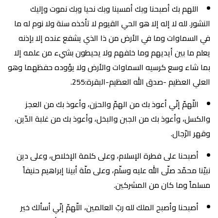
اللهم بك أصبحنا وبك أمسينا وبك نحيا وبك نموت وإليك
النشور. لله لا إله إلا هو الحي القيوم لا تأخذه سنة ولا نوم له ما
في السماوات وما في الأرض من ذا الذي يشفع عنده إلا بإذنه
يعلم ما بين أيديهم وما خلفهم ولا يحيطون بشيء من علمه إلا
بما شاء وسع كرسيه السماوات والأرض ولا يؤوده حفظهما وهو
العلي العظيم -صدق الله العظيم-البقرة:255.
اللّهمّ إنّي أعوذ بك من الهمّ والحزن، وأعوذ بك من العجز
والكسل، وأعوذ بك من الجبن والبخل، وأعوذ بك من غلبة الدّين،
وقهر الرّجال.
أصبحنا على فطرة الإسلام، وعلى كلمة الإخلاص، وعلى دين
نبيّنا محمّد صلّى الله عليه وسلّم، وعلى ملّة أبينا إبراهيم حنيفاً
مسلماً وما كان من المشركين.
أصبحنا وأصبح الملك لله ربّ العالمين، اللّهمّ إنّي أسألك خير