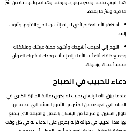
هذا اليوم، فتحه، ونصره، ونوره وبركته، وهداه، وأعوذ بك من شرّ
ما فيه وشرّ ما بعده.
أستغفر الله العظيم الّذي لا إله إلاّ هو، الحيّ القيّوم، وأتوب
إليه.
اللهم إني أصبحت أشهدك وأشهد حملة عرشك وملائكتك
وجميع خلقك أنك أنت الله لا إله إلا أنت وحدك لا شريك لك وأن
محمداً عبدك ورسولك.
دعاء للحبيب في الصباح
عندما يرزق الله الإنسان بحبيب له يكون بمثابة الجائزة الكبرى في
الحياة التي تعوضه عن الكثير من الأمور السيئة التي قد مر بها
طوال السنين، واعترافاً من الإنسان بالفضل والقيمة التي يتمتع
بها هذا الحبيب في حياته فإنه يحرص على الدعاء له في كل وقت
وبصفة خاصة في بداية اليوم راجياً من المولى أن يديمه في