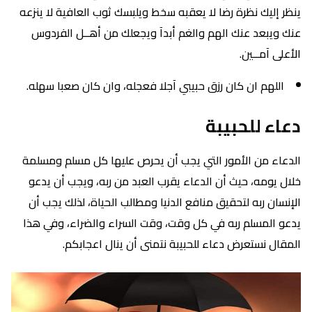
ينظر إليك نظرة رضا لا يعقبه سخط ويلبسك ثوب العافية لا ينزعه
عنك ويبعد عنك الهم والغم أبدآ ويجعلك من أهــل الفردوس
الأعلى آمــين.
اللهم ان كان رزق حبيبي آجلا فعجله، وان كان صعبا سهله.
دعاء للحبيبة
الدعاء من الأمور التي يجب أن يحرص عليها كل مسلم ومسلمة
خلال يومه، حيث أن الدعاء يقرب العبد من ربه، ويجب أن يدعو
الإنسان ربه لتحقيق منافع الدنيا ومطالب الحياة، لذلك يجب أن
يدعو المسلم ربه في كل وقت، وقت السراء والضراء، وفي هذا
المقال نستعرض دعاء للحبيبة نتمنى أن ينال اعجابكم.