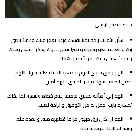
دعاء الصباح لزوجي
أسأل الله لك راحة تملأ نفسك ورضا يغمر قلبك وعملاً يرضي
ربك وسعادة تعلو وجهك و نصراً يقهر عدوك وذكراً يشغل وقتك
وعفواً يغسل ذنبك . فرجاً يمحو همك.
اللهم وفق حبيبي اللهم لا صعب الا ما جعلته سهلا اللهم
اجعل الصعب سهلا ميسرا لحبيبي اللهم آمين.
اللهم إني أسألك لحبيبي توفيقا يلازم خطاه وتيسيرا لما يخاف
تعسيره يارب اجعل له من التوفيق والراحة نصيب.
اللهم ان كان رزق حبيبي حراما فطهره منه، وابعده عنه،
ويسر له الحلال، وقربه منه.