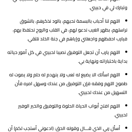
وتبارك لي في حبيبي.
اللهم لنا أحباب بالبسمة نحبهم، بالود نذكرهم، بالشوق
نراسلهم، بظهر الغيب ندعو لهم، في القلب والروح نحتفظ بهم،
فيارب احفظهم واجعلني وإياهم في جنة الخلد نلتقي.
اللهم يارب أن تجعل التوفيق نصيبا لحبيبي في كل أمور حياته
بداية باختباراته ونهاية بي.
اللهم اسألك الا يضيع له تعب ولا ينهدم له حلم ولا يموت له
طموح اللهم وفقه فإن التوفيق من عندك وسهل امره فأن
التسهيل من عندك لحبيبي.
اللهم افتح أبواب الحياة الحلوة والتوفيق والخير الوفير
لحبيبي.
أسأل ربي الذي قـــال وقوله الحق: (ادعوني أستجب لكم) أن