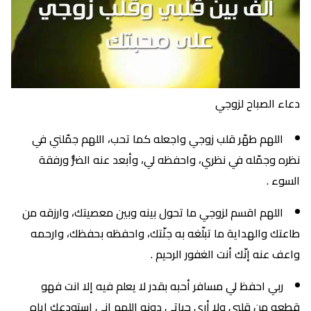
دعاء الصباح لزوجي
اللهم طهّر قلب زوجي واجعله كما تحب، اللهم جمّلني في
نظره وجمّله في نظري، واحفظه لي، وأبعد عنه الضُّر ورفقة
السوء .
اللهم اقسم لزوجي ما تحول بينه وبين معصيتك، وارزقه من
طاعتك والهداية ما تبلّغه به جنّتك، واحفظه بحفظك، وارحمه
واعف عنه إنّك أنت الغفور الرحيم .
ربي احفظ لي مسافر أحبه بقدر لا يعلم فيه إلا انت فهو
قطعه من قلبي ولا أرى حياتي دونه اللهم إني استودعك إياه