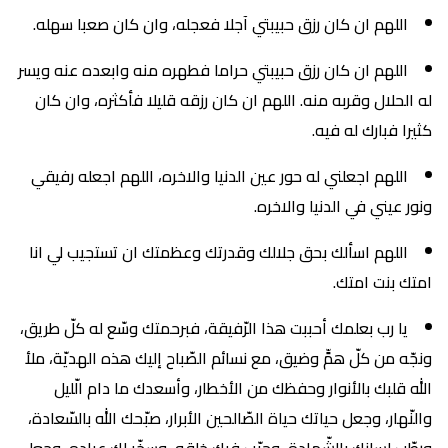
اللهم ان كان رزق حبيبتي آجلا فعجله، وان كان صعبا سهله.
اللهم ان كان رزق حبيبتي حراما فطهره منه وابعده عنه ويسر
له الحلال وقربه منه. اللهم ان كان رزقه قليلا فأكثره، وان كان
كثيرا فبارك له فيه.
اللهم اجعلني له حور عين الدنيا والاخره، اللهم اجعله رفيقي
ونور عيني في الدنيا والاخره.
اللهم اسألك بحق جلالك وقدرتك وعظمتك ان تستجيب لي انا
امتك بنت امتك.
يا رب بعلمك أحببت هذا الرّفيقة، فبرحمتك وسّع له كلّ طريق،
ونجّه من كلّ همٍّ وضيق، مع نسائم الصّباح إليك هذه الهديّة، ملأ
الله قلبك بالأنوار وحفظك من الأخطار، وأسعدك ما دام الّليل
والنّهار، وجعل حياتك حياة الصّالحين الأبرار، صبّحك الله بالسّعادة،
ورطّب لسانك بالشّهادة، وحبّب فيك خلقه، وسخّر لك عباده، وجعل