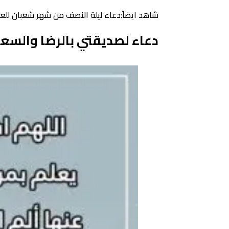
شاهد ايضاً:دعاء ليلة النصف من شهر شعبان للعزي
دعاء لصديقتي بالرضا والسع