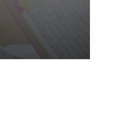
دعاء ليلة النصف من شعبان لصديقتي بالرضا والخير