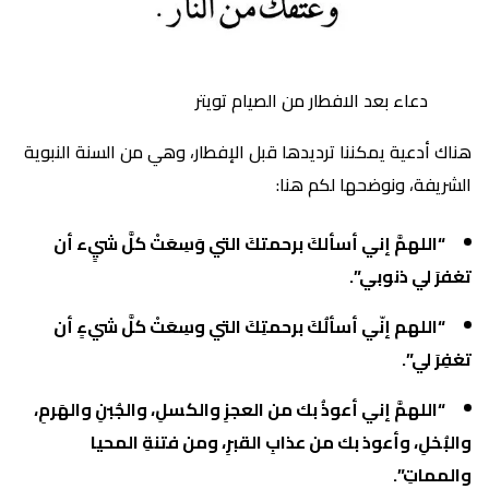
دعاء بعد الافطار من الصيام تويتر
هناك أدعية يمكننا ترديدها قبل الإفطار، وهي من السنة النبوية
الشريفة، ونوضحها لكم هنا:
“اللهمَّ إني أسألكَ برحمتكَ التي وَسِعَتْ كلَّ شيٍء أن
تغفرَ لي ذنوبي”.
“اللهم إنّي أسألُكَ برحمتِكَ التي وسِعَتْ كلَّ شيءٍ أن
تغفِرَ لي”.
“اللهمَّ إني أعوذُ بك من العجزِ والكسلِ، والجُبنِ والهَرمِ،
والبُخلِ، وأعوذ بك من عذابِ القبرِ، ومن فتنةِ المحيا
والمماتِ”.