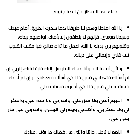
دعاء بعد الافطار من الصيام تويتر
يا الله امنحنا وسخر لنا طريقنا كما سخرت الطريق أمام عبدك
وسيدنا موسى، فإنهم لا ينطقون إلا بأمرك، نواصيهم بيدك،
وقلوبهم بين يديك يا الله، اعمل ما تراه صالح، فيا مقلب القلوب
ثبت قلبي وإيماني على دينك.
رجائي أنت يا الله وأنا عبدك المتوسل إليك قارعًا بابك، إلهي إن
لم أسألك فتعطيني فمن ذا الذي أسأله فيعطيني، وإن لم أدعك
فتستجيب لي فمن ذا الذي أدعوه فيستجيب لي.
اللهم أعني ولا تعن علي، وانصرني ولا تنصر علي، وامكر
لي ولا تمكر بي، وأهدني ويسر لي الهدى، وانصرني على من
بغى علي.
اللهم لا تردني خائبًا وآتني من فضلك ما يؤتى عبادك