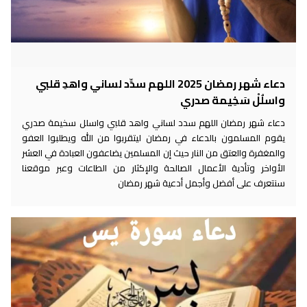
دعاء شهر رمضان 2025 اللهم سدِّد لساني واهدِ قلبي
واسلُلْ سَخِيمة صدري
دعاء شهر رمضان اللهم سدد لساني واهد قلبي واسلل سخيمة صدري
يقوم المسلمون بالدعاء في رمضان ليتقربوا من الله ويطلبوا العفو
والمغفرة والعتق من النار حيث إن المسلمين يضاعفون العبادة في العشر
الأواخر وتأدية الأعمال الصالحة والإكثار من الطاعات وعبر موقعنا
سنتعرف على أفضل وأجمل أدعية شهر رمضان