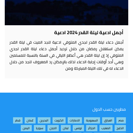
أجمل ادعية ليلة القدر 2024 ادعية
أجمل دعاء ليلة القدر لجدي المتوفي ادعية للجد الميت في ليلة القدر
يمكن استغلال رمضان من خلال ترديد أجمل دعاء ليلة القدر لجدي
المتوفي إذ إن ليلة القدر هي أعظم الليالي في السنة بالنسبة للمسلمين
وهي أحد أوقات إجابة الدعاء لذلك بالإمكان رد المعروف للجد من خلال
الدعاء له في تلك الليلة المباركة ومن
مطربين حسب الدول
مصر
العراق
السعودية
الامارات
الكويت
البحرين
عُمان
قطر
الخليج
المغرب
الجزائر
تونس
لبنان
الاردن
سوريا
اليمن