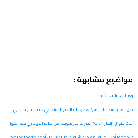
مواضيع مشابهة :
بعد التعديلات الأخيرة
حزن عام يسيطر على الفن بعد وفاة النجم السينمائي مصطفى فهمي
تحت عنوان "إنكار الذات": تصريح غير متوقع من سالم الدوسري بعد الفوز
"الجمهور أحب تجربتي مع منة شلبي" تصريحات من أحمد داوود بعد نجاح