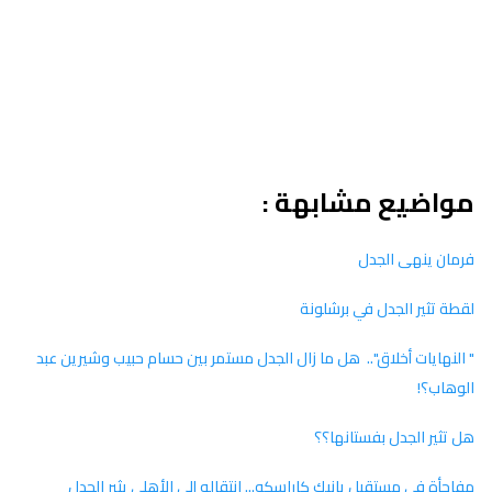
مواضيع مشابهة :
فرمان ينهى الجدل
لقطة تثير الجدل في برشلونة
" النهايات أخلاق".. هل ما زال الجدل مستمر بين حسام حبيب وشيرين عبد
الوهاب؟!
هل تثير الجدل بفستانها؟؟
مفاجأة في مستقبل يانيك كاراسكو... انتقاله إلى الأهلي يثير الجدل