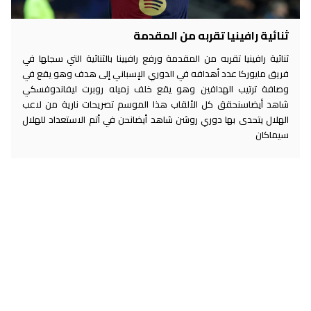
ثنائية رافينيا تقربه من المقدمة
ثنائية رافينيا تقربه من المقدمة ورفع رافيينا بالثنائية التي سجلها في
فريق مايوركا عدد أهدافه في الدوري الإسباني إلى هدف وهو يقع في
وصافة ترتيب الهدافين وهو يقع خلف زميله روبرت ليفاندوفسكي
شاهد أيضاسنحقق كل الألقاب هذا الموسم تصريحات نارية من لاعب
الهلال يتحدى بها دوري روشن شاهد أيضانحن في أتم الاستعداد للهلال
سيماكان