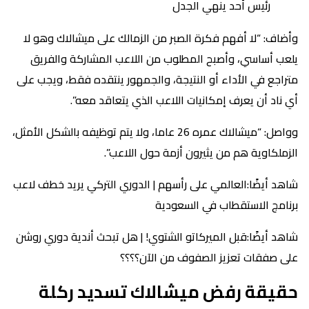
رئيس أحد ينهي الجدل
وأضاف: “لا أفهم فكرة الصبر من الزمالك على ميشالاك وهو لا
يلعب أساسي، وأصبح المطلوب من اللاعب المشاركة والفريق
متراجع في الأداء أو النتيجة، والجمهور ينتقده فقط، ويجب على
أي ناد أن يعرف إمكانيات اللاعب الذي يتعاقد معه”.
وواصل: “ميشالاك عمره 26 عاما، ولا يتم توظيفه بالشكل الأمثل،
الزملكاوية هم من يثيرون أزمة حول اللاعب”.
شاهد أيضًا:العالمي على رأسهم | الدوري التركي يريد خطف لاعب
برنامج الاستقطاب في السعودية
شاهد أيضًا:قبل الميركاتو الشتوي! | هل تبحث أندية دوري روشن
على صفقات تعزيز الصفوف من الآن؟؟؟؟
حقيقة رفض ميشالاك تسديد ركلة