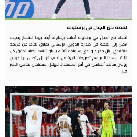
لقطة تثير الجدل في برشلونة
لقطة تثير الجدل في برشلونة أضاف برشلونة أيضا بهذا الانتصار رصيده
ليصل إلى نقطة في صدارة الدوري الإسباني بفارق نقاط عن غريمه
التقليدي ريال مدريد والذي سيواجه أتليتك بيلباو شاهد أيضاسنحقق كل
الألقاب هذا الموسم تصريحات نارية من لاعب الهلال يتحدى بها دوري
روشن شاهد أيضانحن في أتم الاستعداد للهلال سيماكان يفاجئ النصر
قبل