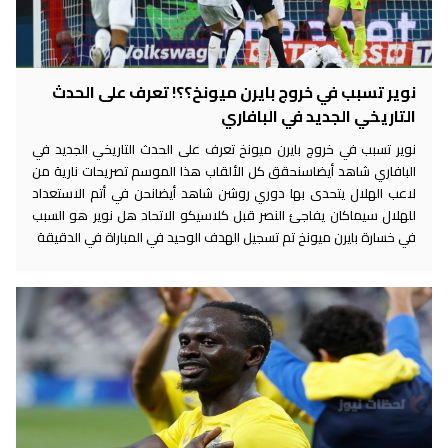
نوير تسبب في خروج بايرن ميونخ؟؟! تعرف على الحدث
التاريخي الجديد في البافاري
نوير تسبب في خروج بايرن ميونخ تعرف على الحدث التاريخي الجديد في
البافاري شاهد أيضاسنحقق كل الألقاب هذا الموسم تصريحات نارية من
لاعب الهلال يتحدى بها دوري روشن شاهد أيضانحن في أتم الاستعداد
للهلال سيماكان يفاجئ النصر قبل كلاسيكو الاتحاد هل نوير هو السبب
في خسارة بايرن ميونخ تم تسجيل الهدف الوحيد في المباراة في الدقيقة