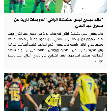
"خالد عيسي ليس مشكلة الراقي" تصريحات نارية من
حسين عبد الغني
خالد عيسي ليس مشكلة الراقي تصريحات نارية من حسين عبد الغني وقد
هتف جمهور الهلال ضد رئيس النادي خلال المواجهة الأخيرة ضد الوحدة
وطارد مدرج الراقي رئيسه خالد عيسي خارج الملعب شاهد أيضاتيبو كورتوا
ريال مدريد يقترب من الصدارة ويواصل الضغط على برشلونة شاهد
أيضاالنصر يستعد لمواجهة السد القطري في دوري أبطال آسيا وسط
غيابات