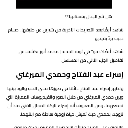
هل تثير الجدل بفستانها؟؟
شاهد أيضًا:بعد التصريحات الأخيرة من شيرين عن طليقها.. حسام
حبيب يردّ بفيديو
شاهد أيضًا:“ديبو” في ثوبه الجديد | محمد أنور يكشف عن
تفاصيل الجزء الثاني من المسلسل
إسراء عبد الفتاح وحمدي الميرغني
وتظهر إسراء عبد الفتاح دائمًا في صورها مدى الحب والود بينها
وبين حمدي الميرغني من خلال الصور والفيديوهات المميزة التي
تجمعهما، ومن المعروف أنه إسراء تاركة المجال الفني منذ أن
تزوجت بحمدي حيث تعيش حياة زوجية هادئة مع ابنتهما.
وللتعرف على المزيد منالأخبارالحصرية المميزة يمكن متابعة