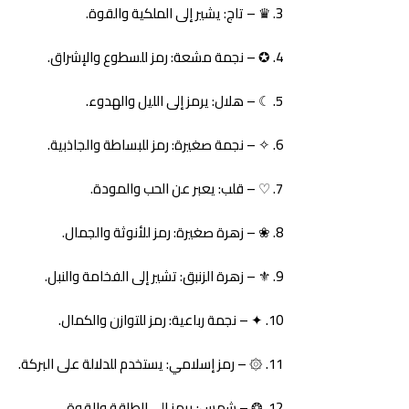
♛ – تاج: يشير إلى الملكية والقوة.
✪ – نجمة مشعة: رمز للسطوع والإشراق.
☾ – هلال: يرمز إلى الليل والهدوء.
✧ – نجمة صغيرة: رمز للبساطة والجاذبية.
♡ – قلب: يعبر عن الحب والمودة.
❀ – زهرة صغيرة: رمز للأنوثة والجمال.
⚜ – زهرة الزنبق: تشير إلى الفخامة والنبل.
✦ – نجمة رباعية: رمز للتوازن والكمال.
۞ – رمز إسلامي: يستخدم للدلالة على البركة.
❂ – شمس: يرمز إلى الطاقة والقوة.