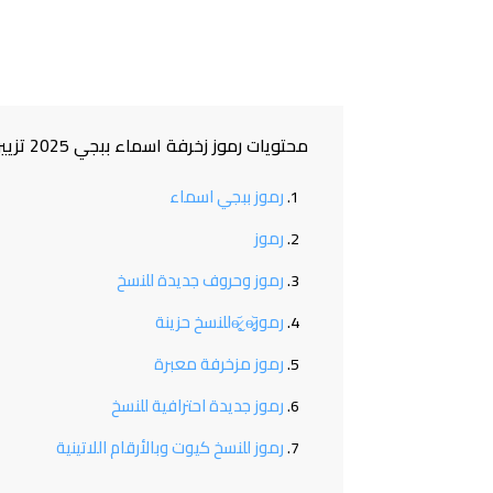
محتويات رموز زخرفة اسماء ببجي 2025 تزيين أسماءك بالرموز المعبرة والمميزة
رموز ببجي اسماء
رموز
رموز وحروف جديدة للنسخ
رموزɵ̷̥̥᷄ˬɵ̷̥̥᷅للنسخ حزينة
رموز مزخرفة معبرة
رموز جديدة احترافية للنسخ
رموز للنسخ كيوت وبالأرقام اللاتينية