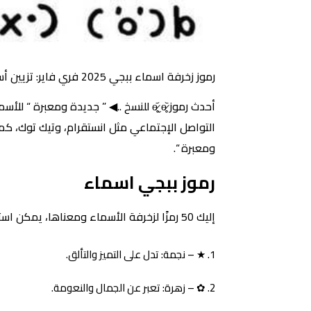
رموز زخرفة اسماء ببجي 2025 فري فاير: تزيين أسماءك بالرموز المعبرة والمميزة
أحدث رموز ɵ̷̥̥᷄ˬɵ̷̥̥᷅ للنسخ ..◀ ” جدي
ومعبرة “.
رموز ببجي اسماء
إليك 50 رمزًا لزخرفة الأسماء ومعناها، يمكن استخدامها لتزيين الأسماء أو جعلها مميزة:
★ – نجمة: تدل على التميز والتألق.
✿ – زهرة: تعبر عن الجمال والنعومة.