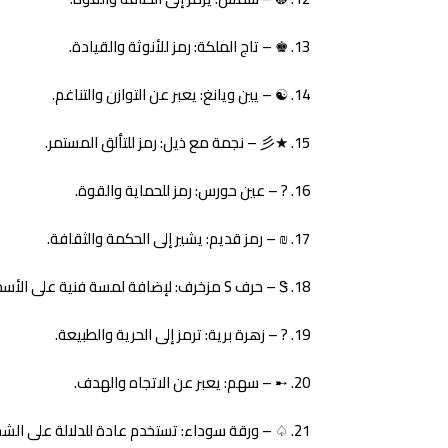
♚ – تاج الملكة: رمز للأنوثة والقيادة.
☯ – يين ويانغ: يعبر عن التوازن والتناغم.
★彡 – نجمة مع ذيل: رمز للتألق المستمر.
? – عين حورس: رمز للحماية والقوة.
₪ – رمز قديم: يشير إلى الحكمة والثقافة.
Ꮥ – حرف S مزخرف: لإضافة لمسة فنية على الأسماء التي تبدأ بحرف S.
? – زهرة برية: ترمز إلى الحرية والطبيعة.
➸ – سهم: يعبر عن الاتجاه والهدف.
♤ – ورقة سوداء: تستخدم عادة للدلالة على الشج