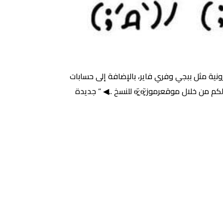
لإلكترونية مثل ببجي وفري فاير، بالإضافة إلى حسابات
التواصل الإجتماعي مثل انستقرام، وتيك توك، كما أن هذه الرموز تحتوي على العديد من الأشكال المختلفة، لذلك نقدملكم من خلال موقعرموز ɵ̷̥̥᷄ˬɵ̷̥̥᷅ للنسخ ..◀ ” جديدة