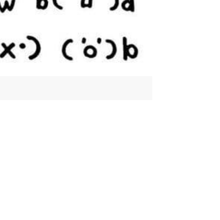
رموز زخرفة اسماء ببجي 2025 تزيين أسماءك بالرموز المعبرة والمميزة