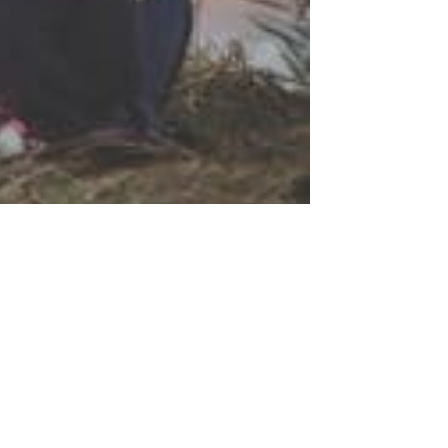
روايات حب قصيرة قصص رومانسية قصيرة بالعامية