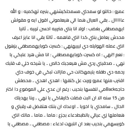
عمرو : خالتو لو سمحتي مسمحلكيشنهي بنبره تهكميه : و الله
عااااال .. بقي العيال هما الي هيعلموني اقول ايه و مقولش
ايهمصطفي بغضب : اولا انا بنتي متربيه احسن تربيه .. ثانيا
محدش يعامل بنتي كدا انتي فاهمه .. ثالثا بقي انا عايز اعرف
انتي عمله الهوليله دي ليييهنهي : كسرت كوبايهمصطفي بزهول
: نعم !!نهي : اه كسرت كوبايهمصطفي : انا مش هرد عليكي يا
نهي .. صدقيني ردي مش هيعجبك خالص .. يا شيخه خلي ف قلبك
رحمه دي طفله يتيمهكانت حي مازالت تبكي في خوف حتي
اقترب منها عمرو وربت عل كتفها : اهدي اهدي .. محصلش
حاجهBackمي لنفسها بنحيب : رغم ان عدي علي الموضوع دا اكتر
من 15 سنه الا ان البت فضلت كارهاكي يا نهي .. ربنا يهديلك
الحال .. سامحني يا اخويا .. اوعدك ان بنتك هتفضل ف رقبتي و
هعاملها زي عيالي بالظبطدعاء بجزع : ماما .. ماما .. مالك انتي
كويسهمي بنحيب بعد ان انتبهت لدعاء : مصطفي .. مصطفي يا