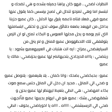
النظرات لضحي .. فهو كان يراها جميله بشده و هي تضحك و
تبتسم اما وهي تمزحو تتدلل في تصبح برنسس كما يقول عنها
عمرو فهي فعلا فتاه ناعمه يليق بها الدلال .. كان عمرو حزينا
بداخل من انهبعد بضعه دقائق سوف تحزن و تختفي ابتسامتها
التي تنير يومه و يحل محلها العبوس و البكاء تمني لو ان الزمن
يتوقففي تلك اللحظهوصل عمرو للمنزل و لم ينزل من
السيارهضحي بمزاح : ايه انت هتبات في العربيهعمرو بشرود : يا
ريتضحي : ياااه للدرجادي بتحبهانضر لها عمرو بحزنضحي : مالك يا
عمرو
عمرو : بحبكضحي بضحك : وانا كمان .. يلا بقيعمرو : يلاوصل عمرو
و ضحي الي المنزل .. مجرد ان دخل الي المنزل حتس سمع صوت
بكاء امهضحي : هي انطي بتعيط ليهنظر لها عمرو بحزن و
شفقهضحي بشك : عمرو هو في ايهلم يجيبها عمرو فأتجهت
ضحي الي الريسبشنمي : ااااه .. اااه يا اخوياضحي بخوف : انطي