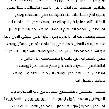
غلطنهي بقسوه : عن اذنك يا مي انا مش فاضيالك .. سلاااممي
بنحيب اكثر : سلاااماما عند ضحيكانت ضحي ممسكه ببعض
الدفاتر تتابع عملها في انهماك حتييوسف : ضحي !! .. عامله ايه
اذيكضحي : الحمد لله تمام يا مستر يوسف .. حضرتك عايز مستر
محمديوسف : هو اه انا عايزه بس .. عايز اطمن عليكي الاول .. ها
عامله ايه ف الشغل معاناضحي بابتسامه : تمام يا مستر يوسف ..
هو استاذ محمد صعب بس طيب واللهيوسف باستغراب : يا راجل !!
ضحي باستغراب : في حاجه يا فندميوسف : لا .. خالص ..
اطلاقاضحي : حضرتك كنت عايز مستر محمد صح ؟يوسف :
اهضحي : طب اتفضلدخل يوسف الي مكتب اخيه و …يوسف :
حماده .. بتعمل ايه
محمد : هششش .. هتفضحني بحماده دي .. لو السكرتيره ولا
الموظفين سمعك يقول ايهيوسف : اييييييييييييييون .. السكرتيره (
ثم اكمل بغمزه ) هو ايه الحوار .. يا عم دي بتقول عليك طيب ..