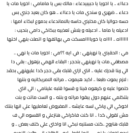
دعااء .. يا اخويا يا حبيبيدعاء : مالك بس يا مامامي : اخويا مات يا
دعاء .. ضهري و سندي مات يا دعااء .. هو كان بعيد جنبي بس
حسه حواليا كان مخليني حاسه بالاماندعاء بدموع لبكاء امها :
ادعيله يا ماما .. ادعيله و بلاش تعذبيه ببكاكي دامي بنحيب :
ااااااه .. ااااه يا خوياااامسكت مي بهاتفها و اتصلت بنهي اختها
مي : الحقيني يا نهينهي : في ايه ؟؟مي : اخويا مات يا نهي ..
مصطفي مات يا نهينهي بتحجر : البقاء للهمي بزهول : بقي دا
الي ربنا قدرك عليه .. انتي ازاي قلبك بقي حجر كدا عليهنهي بحقد
: لازم يموت طبعا .. اكيد هيموت .. مراته الامريكانيه و بنتها
خلصوا عليه و كرهوه فينا و قسوا قلبه علينامي : الي انتي
بتتكلمي عنهم دول يبقوا مراته و بنته .. و الست ماتت و بنت
اخوكي الي رباكي لسه عايشه .. المفروض تعامليها علي انها بنتك
مش تقولي كدا .. انا كنت فاكراكي هتزعلي و القسوه الي ف
قلبك هتروح ..كنت مستنيه نبكي انا واختي علي كتف بعض .. و
نرجع اخوات يا نهي .. انما اقول ايه .. الظاهر اني طلبت النمره