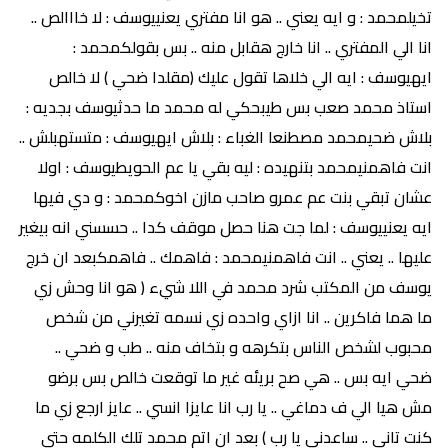
تخيلمحمد : و ايه يعني .. هو انا مفتري يعنييوسف : لا خااالص ..
انا الي المفتري .. انا خارج هقابل منه .. بس بقولكمحمد :
ايهيوسف : ايه الي خلاها تقول عليك (مقلدا ضحي ) لا خالص
استاذ محمد صعب بس طيبحكي له محمد ما حدثيوسف بجديه :
بلاش ضحيمحمد مصطنعا الغباء : بلاش ايهيوسف : متستهبلش ..
انت فاهمنيمحمد بتنهيده : ليه بقي يا عم الحويطيوسف : اولا
عشان تبقي بنت عم عمرو صاحب مازن اخوكمحمد : و دي فيها
ايه يعنييوسف : لما جت هنا حصل موقف كدا .. حسسني انه بيغير
عليها .. يعني .. انت فاهمنيمحمد : فاهمك .. فاهمكبعد ان خرج
يوسف من المكتب شرد محمد في اللا شيء ( هو انا وحش زي
ما هما فاكرين .. انا ازاي واحده زي نسمه تغيرني من شخص
محبوب لشخص الناس بتكرهه و بتخاف منه .. طب و ضحي ..
ضحي ايه بس .. هي صح بريئه غير ما توقعت خالص بس برضو
مش هيا الي ف دماغي .. يا رب انا عايزا انسي .. عايز ارجع زي ما
كنت تاني .. ساعدني يا رب ) بعد ان اتم محمد تلك الكلمه حتي