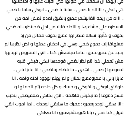
في ايهما ان سمعت مي صوتها حتي اقبلت عليها و احتضنتها
هي تبكي : اااااه يا ضحي .. سابنا يا ضحي .. ابوكي سابنا يا ضحي
.. اااه من ريحه الغاليشعر عمرو بالضيق لعدم تمكن امه من
السيطره علي مشاعرها و التجلد قليلا من اجل ضحينظرت له ضحي
بخوف و كأنها تساله فنظر لها عمرو بخوف مماثل من رد
فعلهافنزلت دموع ضحي وهي في احضان عمتها و لكن نظرها لم
يحيد عن عمروعمرو : ماما مينفعش كدا .. انتي المفروض تهديها
مش تعملي كدا (ثم نظر لضحي فوجدها تبكي فبكي قلبه
لدموعها ) ضحي .. اهدي .. دا قضاء ربناضحي : انا عايزا بابي ..
عايزا بابي يا عمروعمرو بحنان و لم يهتم لوجود اخته وامه : انا
دلوقتي ابوكي و اخوكي و حبيبك و كل حاجه (ثم اتجه لها و
مسح دموعا ) ماتبكيش فاهمه .. انتي بكاكي ضعفيضحي بنحيب
: انا هبقي لوحديعمرو : عمرك ما هتبقي لوحدك .. لما اموت ابقي
قولي كداضحي : بابا هيوحشنيعمرو : انا معاكي