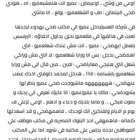
اوعي من وشي .. اوعيمازن : عمرو انت هتمشيعمرو : اه .. هودي
ضحي البيتمازن : طب و الشغلعمرو : يولع .. انا ماشي
في شركه العسيليدخل عمرو الي مكتب ضحي بهدوء ليجدها
تعبث في هاتفها في مللعمرو بحزن يحاول اخفاؤه : البرنسس
بتعمل ايهضحي : عمرو .. انت مش عندك شغلعمرو : انتي
اهمضحي بخجل : بس انا ورايا شغلعمرو : لا انتي مش وراكي
شغل انتي هتيجي معاياضحي : لفين .. مين قال اني مش ورايا
شغلعمرو بابتسامه : انااا .. هدخل لمحمد دلوقتي اخدك غصب
عنهضحي : هههههههه ماشيوجدت ضحي عمرو ينظر لها
بشرودضحي : مالك يا عمروعمرو : انا عايزك تعرفي اني بحبك و
بموت فيكي … و ماما بتحبك و دعاء و ادهم .. اوعي تزعلي ف
يوم م الايام وتفتكري انك لوحدك .. فاهمهضحي و قد اسعدتها
كلماته : فاهمهفي احد البنوك المصريه في مكتب موظف علي
الموظفين نجده يجلس علي مكتبه في شرود اما علي المكتب
لوحه رخاميه مكتوب عليها (ادهم الحسيني ) المحاسبتدخل احدي