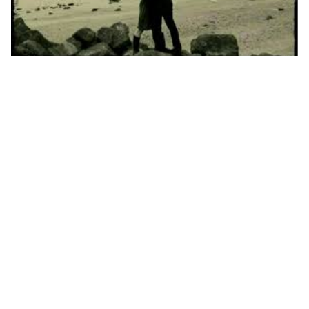
الجزء 5 من رواية انثى حطمت دفاعاتي الحصينة