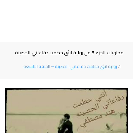
محتويات الجزء 5 من رواية انثى حطمت دفاعاتي الحصينة
رواية انثى حطمت دفاعاتي الحصينة – الحلقه التاسعه