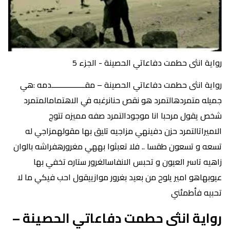
رواية انثى حطمت دفاعاتي الحصينة - الجزء 5
رواية انثى حطمت دفاعاتي الحصينة – مقــــــــــــــــدمه :هي
جميله متمردهالتمرد هو نقص حنانرغبه في الاهتمامالمتمرد
شخص يقول مرحبا انا موجودالتمرد صفه مميزه تتوج
الاميراتالتمرد حزن دفينهي مزاجيه تليق بها مقولهمزاجي له
تسعه و تسعون طقسا .. فلا تعبثوا بههي مغرورهفراشه بالوان
زاهيه تاسر العيون و تحبس الانفاسالغرور ستاره تخفي بها
عيوبهاهو امير يلوح من بعيد بغرور موازييقول احب فيكي ما لا
تحبيه فأطمئني
رواية انثى حطمت دفاعاتي الحصينة –