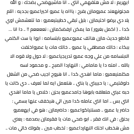
ايهريم : لا مش هتفهمي انتي .. انا ماشيهضحي بضحك : و الله
مجنونهعند عمرومازن بفرح : ياااه يا عمرو اخيراعمرو بجديه : اتلم
يلا دي برضو اختيمازن : بليل تبقي خطيبتيعمرو : ما تتعشمش اوي
كدا .. ( اكمل بغرور ) ما يمكن ارفضكمازن : نععععم !! .. دا انا …
قاطع حديث مازن هاتف عمروعمرو بابتسامه : ايوا يا ست الكلمي
ببكاء : خالك مصطفي يا عمرو .. خالك مات يا عمرواختفت
الابتسامه من علي وجه عمرو تدريجياعمرو : لا حول ولا قوه الا
بالله .. امته دا يا مامامي : النهاردا الصبح .. و محمود لسه
مكلمنيعمرو : ماما اهدي كدا .. انا هروح اجيب ضحي من الشغل
دلوقتيمي : يا حبيبتي يا بنتي .. هتعمل ايه لما تعرف .. دي كانت يا
حبه عيني متعلفه بابوها جامدعمرو بحزن : خلاص يا ماما اهدي
انتي بس .. اما انتي عامله كدا مين الي هيخفف عنها بسمي :
حاضر يا عمرو .. مستنياكواعمرو : حاضرمازن : هو في ايهعمرو
بحنق : في انك فقر .. ابو ضحي مات يا فقرمازن بصدمه : يعني
مش هخطب اختك النهارداعمرو : تخطب مين .. بقولك خالي مات ..