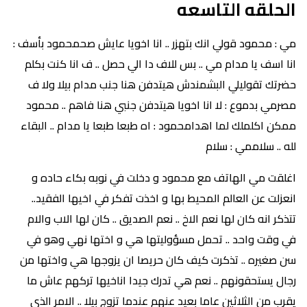
الحلقه التاسعه
مي : محمود قولي انك بتهزر .. انا اخويا عايش صحمحمود بأسف :
انا اسف يا مدام مي .. بس للاف دا الي حصل .. ف انا كنت بكلم
حضرتك تقوليلي البشمندش هيتدفن هنا جنب مدام بيلا ولا ف
مصرمي بدموع : لا انا اخويا هيتدفن جنبي هنا فاهم .. محمود
ممكن اكلملك لما اهدامحمود : اه طبعا طبعا يا مدام .. البقاء
لله .. سلاممي : سلام
اغلقت مي الهاتف مع محمود و دخلت في نوبه بكاء حاده و
انعزلت عن العالم المحيط بها و اخذت تفكر في اخيها الفقيد..
تتذكر انه كان لها نعم الاخ .. نعم الصديق .. كان لها الاب والام
في وقت واحد .. تحمل مسؤوليتها هي و اختها نهي وهو في
سن صغيره .. تذكرت كيف كان حريصا ان يزوجها هي واختها من
رجال يستحقونهم .. نعم هي تدرك جيدا اناخيها تركهم عاش ما
يقرب من الثلاثين عاما بعيد عنهم عندما تزوج بيلا .. الامر الذي