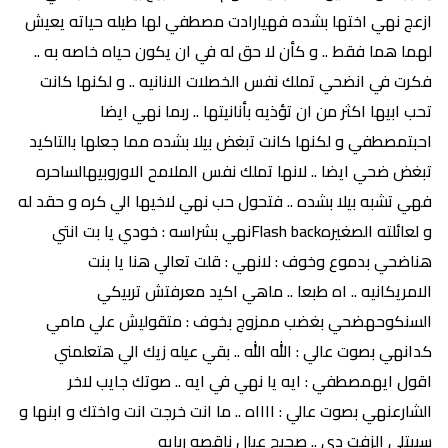
ازعج نهي اختها بشده فهيارادت مصطفي لها طيله حياته يعيش
لهما هما فقط .. و كأن لا حق له في ان يكون حياه خاصه به ..
فكرت في انضحي تملك نفس الخصلات الانانيه .. و لكنها كانت
تحب ابيها اكثر من ان تؤذيه بأنانيتها .. ربما نهي ايضا
احبتمصطفي و لكنها كانت تبغض بيلا بشده مما جعلها بالتاكيد
تبغض ضحي ايضا .. لانها تملك نفس الملامح الاوروبيهالساحره
فهي تشبه بيلا بشده .. فتحول حب نهي لاخيها الي كره و حقد له
و لعائلته الصغيرهFlash backنهي بشراسه : خودي يا بت انتي
هناضحي بدموع وخوف : لانهي : قلت تعالي هنا يا بنت
الامريكانيه .. اه طبعا .. ماهي اكيد معرفتش تربيكي
السنكوحهضحي بغضب ممزوج بخوف : متقوليش علي مامي
كدانهي بصوت عالي : الله الله .. بقي عيله زيك الي هتعلمني
اقول ايهمصطفي : ايه يا نهي في ايه .. صوتك جايب لاخر
الشارعنهي بصوت عالي : ااااه .. ما انت خرجت انت واختك و ابنها و
سيبتلي الزفت دي .. صحيح عيال ناقصه ربايه