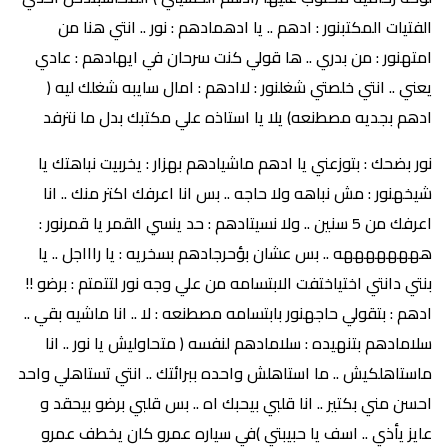
الفتيات المكتبنور : ادهم .. يا ادهمادهم : نور .. انتي هنا من
امتهنور : من بدري .. ها قولي كنت سرحان في ايهادهم : عادي
يعني .. انتي خلصتي شغلنور : لاادهم : امال سايبه شغلك ليه (
ادهم بجديه مصطنعه) يلا يا استاذه علي مكتبك بدل ما نترفد
نور بضحك : بتوزعني يا ادهم ماشيادهم بهزار : يخربيت نباهتك يا
شيخهنور : مش نباهه ولا حاجه .. بس انا اعرفك اكتر منك .. انا
اعرفك من 5 سنين .. ولا نسيتادهم : حد ينسي القمر يا قمرنور :
ههههههههه .. بس عشان بؤحرجادهم بسخريه : يا راااجل .. يا
بنتي دانتي اختياختفت الابتسامه من علي وجه نور لتتمتم : برضو !!
ادهم : بتقولي حاجهنور بابتسامه مصطنعه : لا .. انا ماشيه بقي ..
سلامادهم بتنهيده : سلامادهم لنفسه ( متحاوليش يا نور .. انا
ماستاهلكيش .. ما استاهلش واحده ببرائتك .. انتي تستاهلي واحد
احسن مني بكتير .. انا قلبي بيحبك اه .. بس قلبي برضو بيحقد و
عايز يأذي .. اسف يا حبيبتي )في سياره عمرو كان يخطف عمرو