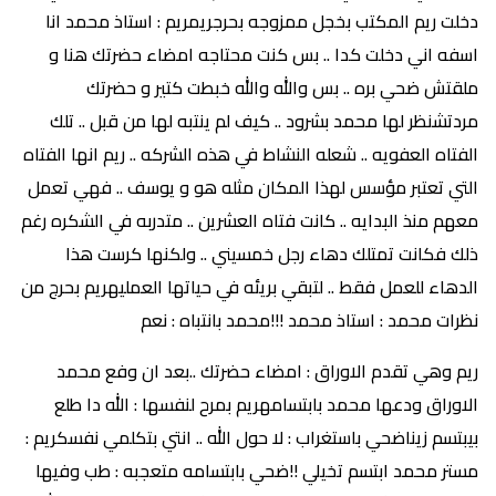
دخلت ريم المكتب بخجل ممزوجه بحرجريمريم : استاذ محمد انا
اسفه اني دخلت كدا .. بس كنت محتاجه امضاء حضرتك هنا و
ملقتش ضحي بره .. بس والله والله خبطت كتير و حضرتك
مردتشنظر لها محمد بشرود .. كيف لم ينتبه لها من قبل .. تلك
الفتاه العفويه .. شعله النشاط في هذه الشركه .. ريم انها الفتاه
التي تعتبر مؤسس لهذا المكان مثله هو و يوسف .. فهي تعمل
معهم منذ البدايه .. كانت فتاه العشرين .. متدربه في الشكره رغم
ذلك فكانت تمتلك دهاء رجل خمسيني .. ولكنها كرست هذا
الدهاء للعمل فقط .. لتبقي بريئه في حياتها العمليهريم بحرج من
نظرات محمد : استاذ محمد !!!محمد بانتباه : نعم
ريم وهي تقدم الاوراق : امضاء حضرتك ..بعد ان وفع محمد
الاوراق ودعها محمد بابتسامهريم بمرح لنفسها : الله دا طلع
بيبتسم زيناضحي باستغراب : لا حول الله .. انتي بتكلمي نفسكريم :
مستر محمد ابتسم تخيلي !!ضحي بابتسامه متعجبه : طب وفيها