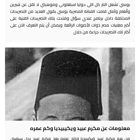
بوسي تشعل النار كل اللي حوليا استغلوني وموهبتي لا تقل عن شيرين
وأنغام وآمال قامت الفنانة المصرية بوسي بقول العديد من التصريحات
المختلفة داخل برنامج عندي سؤال وفتحت بتلك التصريحات الفنية على
أكبر مغنيات مصر ذوات الأصوات الرائعة ويمكن أن يتم التعرف الآن على
أكثر تلك التصريحات جراءة من خلال
معلومات عن مكرم عبيد ويكيبيديا وكم عمره
من هو مكرم عبيد ويكيبيديا وكم عمره يعد مكرم عبيد رجل سياسي