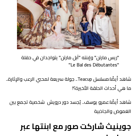
"ريس مارتن" وإبنته "آبل مارتن" يتواجدان في حفلة
"Le Bal des Débutantes"
شاهد أيضًا:مسلسل Teacup.. جولة سريعة لمحبي الرعب والإثارة..
ما هي أحداث الحلقة الأخيرة؟!
شاهد أيضًا:عمرو يوسف.. يُجسد دور درويش شخصية تجمع بين
الغموض والجاذبية
جوينيث شاركت صور مع ابنتها عبر