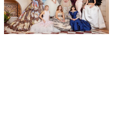
"ريس مارتن" وإبنته "آبل مارتن" يتواجدان في حفلة "Le Bal des
Débutantes"