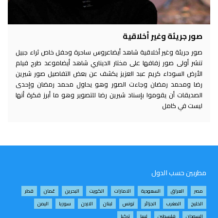
صور جريئة وغير أخلاقية
صور جريئة وغير أخلاقية شاهد أيضاعروس ساحرة وحفل خاص ثراء جبيل
تنشر أولى صور زفافها على مختار الديناري شاهد أيضاموعد طرح فيلم
الأرض السوداء كريم عبد العزيز يكشف عن بعض التفاصيل صور شيرين
رضا ومحمد رمضان وجاءت الصور وهو يحاول محمد رمضان وإحدى
الصديقات أن يقوموا بإسناد شيرين رضا للتصوير وهو ما أبرز فكرة أنها
ليست في كامل
مطربين حسب الدول
مصر
العراق
السعودية
الامارات
الكويت
البحرين
عُمان
قطر
الخليج
المغرب
الجزائر
تونس
لبنان
الاردن
سوريا
اليمن
السودان
فلسطين
ليبيا
تركيا