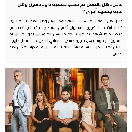
عاجل.. هل بالفعل تم سحب جنسية داود حسين وهل
لديه جنسية أخرى؟!
عاجل هل بالفعل تم سحب جنسية داود حسين وهل لديه جنسية أخرى
شاهد أيضاأحدث ظهور لـ نسليهان أتاغول ستصبح ام قريبا والتحدث عن
فترة حملها شاهد أيضاهل يتجدد مسلسل المتوحش لموسم ثان أم
سيكون أخر موسم هل داوود حسين باكستاني الأصل أكد الممثل داوود
حسين أنه لا يحمل الجنسية الباكستانية إلا أنه خلال فترة دراسته كان لديه
صديق