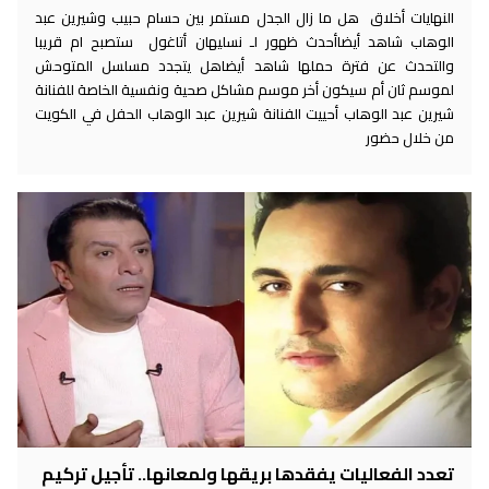
النهايات أخلاق هل ما زال الجدل مستمر بين حسام حبيب وشيرين عبد
الوهاب شاهد أيضاأحدث ظهور لـ نسليهان أتاغول ستصبح ام قريبا
والتحدث عن فترة حملها شاهد أيضاهل يتجدد مسلسل المتوحش
لموسم ثان أم سيكون أخر موسم مشاكل صحية ونفسية الخاصة للفنانة
شيرين عبد الوهاب أحييت الفنانة شيرين عبد الوهاب الحفل في الكويت
من خلال حضور
تعدد الفعاليات يفقدها بريقها ولمعانها.. تأجيل تركيم