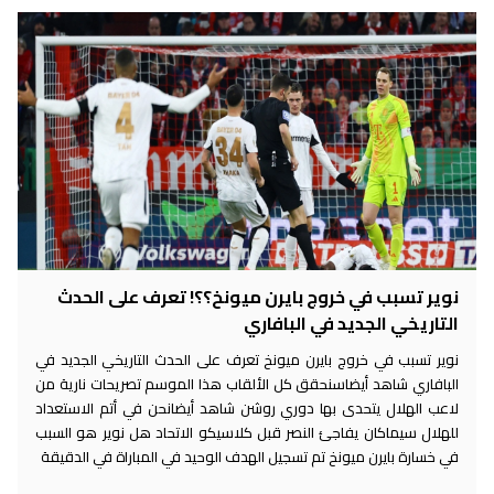
نوير تسبب في خروج بايرن ميونخ؟؟! تعرف على الحدث
التاريخي الجديد في البافاري
نوير تسبب في خروج بايرن ميونخ تعرف على الحدث التاريخي الجديد في
البافاري شاهد أيضاسنحقق كل الألقاب هذا الموسم تصريحات نارية من
لاعب الهلال يتحدى بها دوري روشن شاهد أيضانحن في أتم الاستعداد
للهلال سيماكان يفاجئ النصر قبل كلاسيكو الاتحاد هل نوير هو السبب
في خسارة بايرن ميونخ تم تسجيل الهدف الوحيد في المباراة في الدقيقة