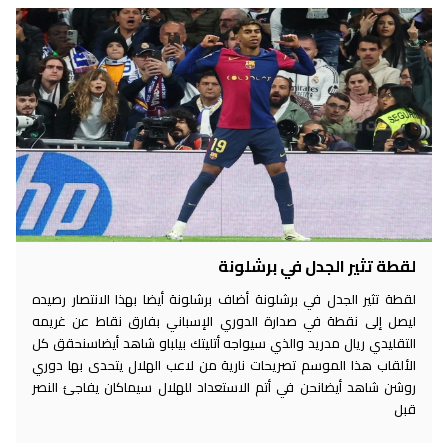
لقطة تثير الجدل في برشلونة
لقطة تثير الجدل في برشلونة أضاف برشلونة أيضا بهذا الانتصار رصيده
ليصل إلى نقطة في صدارة الدوري الإسباني بفارق نقاط عن غريمه
التقليدي ريال مدريد والذي سيواجه أتليتك بيلباو شاهد أيضاسنحقق كل
الألقاب هذا الموسم تصريحات نارية من لاعب الهلال يتحدى بها دوري
روشن شاهد أيضانحن في أتم الاستعداد للهلال سيماكان يفاجئ النصر
قبل