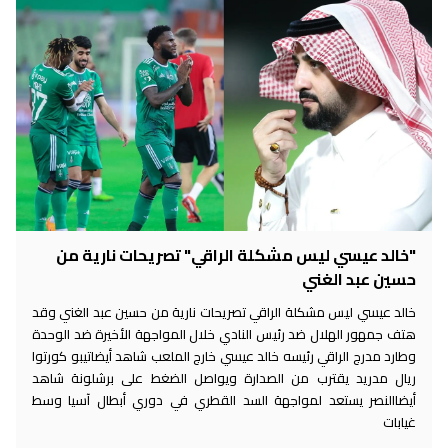
"خالد عيسي ليس مشكلة الراقي" تصريحات نارية من
حسين عبد الغني
خالد عيسي ليس مشكلة الراقي تصريحات نارية من حسين عبد الغني وقد
هتف جمهور الهلال ضد رئيس النادي خلال المواجهة الأخيرة ضد الوحدة
وطارد مدرج الراقي رئيسه خالد عيسي خارج الملعب شاهد أيضاتيبو كورتوا
ريال مدريد يقترب من الصدارة ويواصل الضغط على برشلونة شاهد
أيضاالنصر يستعد لمواجهة السد القطري في دوري أبطال آسيا وسط
غيابات