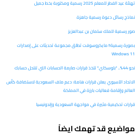
تهنئة عيد الفطر للمعلم 2025 رسمية ومكتوبة بخط جميل
نماذج رسائل دعوة رسمية جاهزة
صور رسمية للملك سلمان بن عبدالعزيز
بصورة رسمية!! مايكروسوفت تطلق مجموعة تحديثات على إصدارات
Windows 11
نحو 44%.. "بلوسكاي" تتخذ قرارات صارمة الحسابات التي تنتحل حسابك
الاتحاد الآسيوي يعلن قرارات هامة: دعم ملف السعودية لاستضافة كأس
العالم وإقامة فعاليات بارزة في المملكة
قرارات تحكيمية مثيرة في مواجهة السعودية وإندونيسيا
مواضيع قد تهمك ايضاً