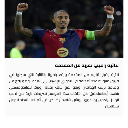
ثنائية رافينيا تقربه من المقدمة
ثنائية رافينيا تقربه من المقدمة ورفع رافيينا بالثنائية التي سجلها في
فريق مايوركا عدد أهدافه في الدوري الإسباني إلى هدف وهو يقع في
وصافة ترتيب الهدافين وهو يقع خلف زميله روبرت ليفاندوفسكي
شاهد أيضاسنحقق كل الألقاب هذا الموسم تصريحات نارية من لاعب
الهلال يتحدى بها دوري روشن شاهد أيضانحن في أتم الاستعداد للهلال
سيماكان