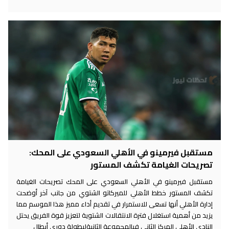
مستقبل فيرمينو في الأهلي السعودي على المحك:
تصريحات الغيامة تكشف المستور
مستقبل فيرمينو في الأهلي السعودي على المحك تصريحات الغيامة
تكشف المستور خطط الأهلي للميركاتو الشتوي من جانب آخر أوضحت
إدارة الأهلي أنها تسعى للاستمرار في تقديم أداء مميز هذا الموسم مما
يزيد من أهمية استغلال فترة الانتقالات الشتوية لتعزيز قوة الفريق يحتل
النادي الأهلي المركز الثاني فيالمجموعة الثانيةلبطولة دوري أبطال