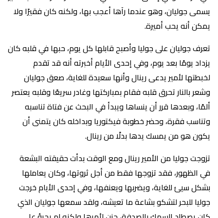
يسمى جوليان، وهو عندما رآها أعجب بها، ولكنه كان فقيرًا ولا
يمكن أنه يحب أميرة.
تعرف جوليان على جوليا وأصبح قابلها كل يوم، حبها في قلبه كان
يزداد يومًا بعد يوم، وفي إحدى الأيام أخبرته أنه قد تقدم
لخبطتها لأمير يدعى رينال وأنها سعيدة للغاية، صعق جوليان
وشعر بالنار تحرق قلبه فقام بمباركتها وغادر سريعًا وقلبه يعتصر
ألمًا، وبعدها قرر أن ينساها ويبدأ في البحث عن فتاة تناسبه
وتناسب فقرة، وحضر خطوبة فيكتوريا وبداخله كان يتمنى أن
يكون هو من يمسك يدها بدلًا من رينال.
تزوجت جوليا من الأمير رينال ومع الوقت بدأت حقيقته البشعة
في الظهور، فقد تزوجها فقط من أجل ثروتها، وكان يعاملها
بشكل سيئ للغاية، ويضربها ويعنفها، وفي إحدى الأيام خرجت
جوليا للبحر لتشكو بشاعة ما تعيشه، ولقد سمعها جوليان الذي
كان يصطاد السمك بالصدفة، حزن لأمرها ولكنه لم يجرؤ على