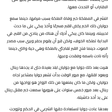
الاقتراب أو التحدث معها.
انتشر في المملكة خبر وفاة الملكة بسبب مرضها، حينما سمع
جوليان ذلك الخبر ركض للقبر مسرعًا وأخذ يبكي على ما حدث
لحبيبته، وبينما كان يبكي أدرك أن هناك من ينادي من القبر، في
البداية تملكه الخوف، ولكن قرر أن يقوم بحفر ويرى سبب مصدر
الصوت، حينما فتح القبر تفاجئي بالملكة وهي حية والتي حينما
رأته نادت باسمه وفقدت وعيها.
هربت بعد ذلك جوليا مع جوليان لبلد بعيدة حتى لا يجدها رينال
ويعود لقتلها، مع مرور الوقت بدأت تشعر جوليا بمشاعر تجاه
جوليان، ولكن ما كان يمنعها من ذلك الزواج هو زواجها من
رينال، بعد مرور خمس سنوات على هروبها سمعت خبر مقتل رينال
على يد أحد حاشيته.
بعدها عادت جوليا لاستعادة حقها الشرعي في الحكم وتزوجت