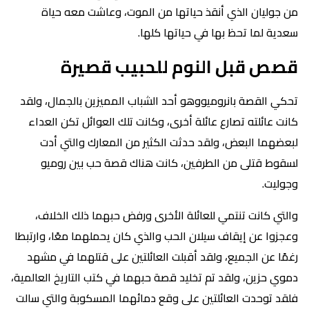
من جوليان الذي أنقذ حياتها من الموت، وعاشت معه حياة
سعدية لما تحظ بها في حياتها كلها.
قصص قبل النوم للحبيب قصيرة
تحكي القصة بانروميووهو أحد الشباب المميزين بالجمال، ولقد
كانت عائلته تصارع عائلة أخرى، وكانت تلك العوائل تكن العداء
لبعضهما البعض، ولقد حدثت الكثير من المعارك والتي أدت
لسقوط قتلى من الطرفين، كانت هناك قصة حب بين روميو
وجوليت.
والتي كانت تنتمي للعائلة الأخرى ورفض حبهما ذلك الخلاف،
وعجزوا عن إيقاف سيلان الحب والذي كان يحملهما معًا، وارتبطا
رغمًا عن الجميع، ولقد أقبلت العائلتين على قتلهما في مشهد
دموي حزين، ولقد تم تخليد قصة حبهما في كتب التاريخ العالمية،
فلقد توحدت العائلتين على وقع دمائهما المسكوبة والتي سالت