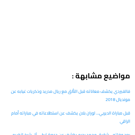
مواضيع مشابهة :
فالفيردي يكشف معاناته قبل التألق مع ريال مدريد وذكريات غيابه عن
مونديال 2018
قبل مباراة الديربي... لوران بلان يكشف عن استطلاعاته في مباراته أمام
الراقي
بعد وفاته .. شقيق محمد رحيم يكشف عن دعوة تركي آل شيخ لتكريم