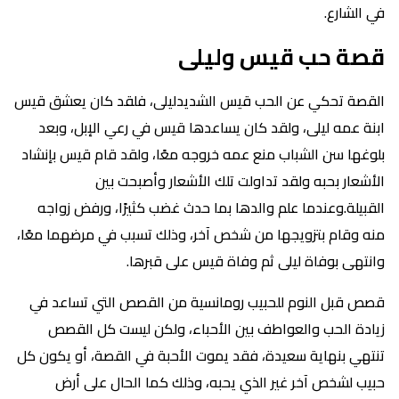
في الشارع.
قصة حب قيس وليلى
القصة تحكي عن الحب قيس الشديدليلى، فلقد كان يعشق قيس
ابنة عمه ليلى، ولقد كان يساعدها قيس في رعي الإبل، وبعد
بلوغها سن الشباب منع عمه خروجه معًا، ولقد قام قيس بإنشاد
الأشعار بحبه ولقد تداولت تلك الأشعار وأصبحت بين
القبيلة.وعندما علم والدها بما حدث غضب كثيرًا، ورفض زواجه
منه وقام بتزويجها من شخص آخر، وذلك تسبب في مرضهما معًا،
وانتهى بوفاة ليلى ثم وفاة قيس على قبرها.
قصص قبل النوم للحبيب رومانسية من القصص التي تساعد في
زيادة الحب والعواطف بين الأحباء، ولكن ليست كل القصص
تنتهي بنهاية سعيدة، فقد يموت الأحبة في القصة، أو يكون كل
حبيب لشخص آخر غير الذي يحبه، وذلك كما الحال على أرض