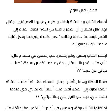
قصص قبل النوم
أمسك الشاب بيد الفتاة بلطف ونظر في عينيها العميقتين، وقال
لها: “هل تعلمين أن القمر يراقبنا كل ليلة؟” نظرت الفتاة إلى
القمر بابتسامة هادئة وقالت: “نعم، لكنه لا ينير كما يفعل قلبك
عندما تكون بجانبي.” ?
ابتسم الشاب بعمق وهو يشعر بالحب يتدفق في قلبه، وقال:
“أنتِ مثل القمر بالنسبة لي، حتى عندما تكونين بعيدة، تضيئين
حياتي من بعيد.” ??
صمتا للحظة وهما يتأملان جمال السماء معًا، ثم أضافت الفتاة:
“كلما نظرت إلى القمر، أفكر فيك. أشعر أنك بجانبي حتى عندما
تبتعد عني. حبك هو النور الذي يملأ حياتي.” ??
احتضنها الشاب برفق وهمس في أذنها: “سنكون معًا دائمًا، مثل