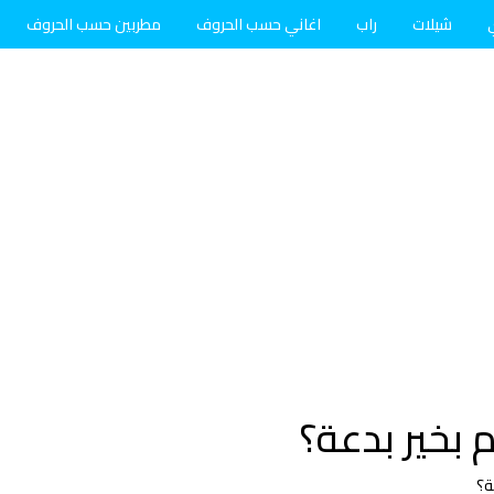
شيلات
راب
اغاني حسب الحروف
مطربين حسب الحروف
بخير بدعة؟
ة؟