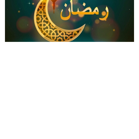
عقد النية من شروط الصيام ردد الدعاء قبل الفجر في رمضان 2025