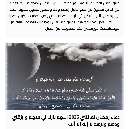
منيو كامل إفطار وحلا وسحور وصفات أكل لرمضان لذيذة مررررة العديد
من الناس يبحثون عن منيو كامل إفطار وحلا وسحور ليسهل عليهم الطبخ
في رمضان لأن التفكير في نوع الطعام الذي يجب تحضيره يكون صعبا
بالنسبة للبعض فما هو هذا المنيو وما هي الوصفات اللذيذة للغاية من
موقعلحظات نيوزسنبين لكم مجموعة من أفضل
دعاء رمضان لعائلتي 2025 اللهم بارك لي فيهم وارزقني
ودهم وبرهم لا إله إلا أنت