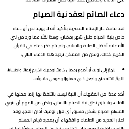
دعاء الصائم لعقد نية الصيام
لقد قامت دار الإفتاء المصرية بتأكيد أنه لا يوجد نص أو دعاء
خاص بنية الصيام خلال شهر رمضان، وهذا نقلًا عما ورد من نبي
الله عليه أفضل الصلاة والسلام، ولم يتم ذكر دعاء في القرآن
الكريم كذلك، ولكن من الممكن ترديد هذا الدعاء التالي:
اللهمَّ إنّي نويت أن أصوم رمضان كاملاً لوجهك الكريم إيمانًا واحتسابا،
اللهمَّ تقبّله مني واجعل ذنبي مغفورًا وصومي مقبولًا».
أكد عددًا من الفقهاء أن النية ليست بالتلفظ بها إنما محلها في
القلب، ولا يلزم نطق نية الصيام باللسان، ولكن من المهم أن ينوي
المسلم الصيام بشكل مسبق أي قبل توقيت أذان الفجر، وقد
اعتبر العديد من العلماء والفقهاء أن بمجرد قيام المسلم
بالتسحر لغاية الصوم فإن هذا يعد نية عن الصيام، وطبقًا لما تم