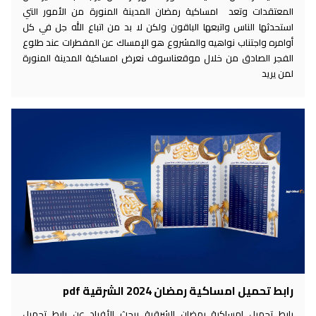
المعتقدات وتعد امساكية رمضان المدينة المنورة من الأمور التي
استحدثها الناس واتبعها الباقون ولكن لا بد من اتباع الله جل في كل
أوامره واجتناب نواهيه والمشروع هو الإمساك عن المفطرات عند طلوع
الفجر الصادق من خلال موقعناسوف نعرض امساكية المدينة المنورة
لمن يريد
رابط تحميل امساكية رمضان 2024 الشرقية pdf
رابط تحميل امساكية رمضان الشرقية يبحث الأفراد عن رابط تحميل