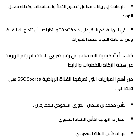
بالإضافة إلى بيانات معامل تصحيح الخطأ، والاستقطاب وكذلك معدل
الترميز.
في النهاية، قم بالنقر على كلمة “بحث” وانتظر لحين أن تتضح لك القناة
ومن ثم عليك القيام بحفظ التغييرات.
شاهد أيضًاكيفية الاستعلام عن رقم ضريبي باستخدام رقم الهوية
عبر هيئة الزكاة بالخطوات والرابط
من أهم المباريات التي تعرضها القناة الرياضية SSC Sports هي
فيما يلي:
كأس محمد بن سلمان “الدوري السعودي للمحترفين”.
المباراة النهائية لكأس الاتحاد الآسيوي.
مباراة كأس الملك السعودي.