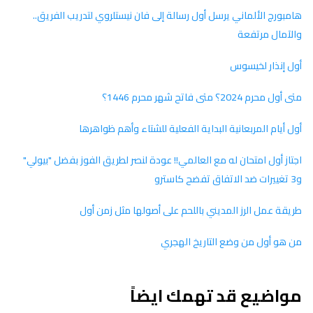
ورج الألماني يرسل أول رسالة إلى فان نيستلروي لتدريب الفريق..
مال مرتفعة
إنذار لخيسوس
م 2024؟ متى فاتح شهر محرم 1446؟
أيام المربعانية البداية الفعلية للشتاء وأهم ظواهرها
ز أول امتحان له مع العالمي!! عودة لنصر لطريق الفوز بفضل "بيولي"
ة عمل الرز المديني باللحم على أصولها مثل زمن أول
و أول من وضع التاريخ الهجري
اضيع قد تهمك ايضاً