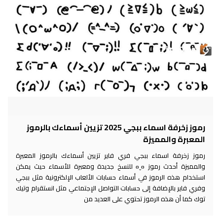
رموز زخرفة اسماء ببجي 2025 تزيين أسماءك بالرموز
لمعبرة والمميزة
موز زخرفة اسماء ببجي فري فاير تزيين أسماءك بالرموز المعبرة
والمميزة أحدث رموز ɵˬɵ للنسخ جديدة ومعبرة للأسماء حيث يمكن
ستخدام هذه الرموز في أسماء حسابات الألعاب الإلكترونية مثل ببجي
ري فاير بالإضافة إلى حسابات التواصل الإجتماعي مثل انستقرام وتيك
وك كما أن هذه الرموز تحتوي على العديد من