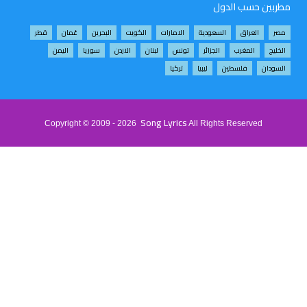
ربين حسب الدول
ر
العراق
السعودية
الامارات
الكويت
البحرين
عُمان
قطر
خليج
المغرب
الجزائر
تونس
لبنان
الاردن
سوريا
اليمن
سودان
فلسطين
ليبيا
تركيا
Song Lyrics
Copyright © 2009 - 2026
All Rights Reserved