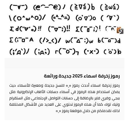
وز زخرفة اسماء 2025 جديدة ورائعة
رموز زخرفة اسماء أحدث رموز ɵˬɵ للنسخ جديدة ومعبرة للأسماء حيث
مكن استخدام هذه الرموز في أسماء حسابات الألعاب الإلكترونية مثل
جي وفري فاير بالإضافة إلى حسابات التواصل الإجتماعي مثل انستقرام
تيك توك كما أن هذه الرموز تحتوي على العديد من الأشكال المختلفة
لك نقدملكم من خلال موقعنا رموز ɵˬɵ