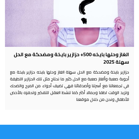
الغاز وحلها بايخه 500+ حزازير بايخة ومضحكة مع الحل
لة 2025
ازير بايخة ومضحكة مع الحل سهلة الغاز وحلها بايخه حزازير بايخة مع
وبة صعبة وألغاز صعبة مع الحل كثير ما نحتاج مثل تلك الحزازير اللطيفة
ي تجمعاتنا مع أسرتنا وأصدقائنا فهي تضيف أجواء من المرح والضحك
زيد الوقت لطفا وجمالا أكثر كما تنشط العقل للتفكير وتحفزه بالأخص
لأطفال ونحن من خلال موقعنا