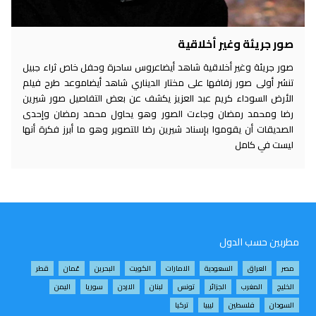
صور جريئة وغير أخلاقية
صور جريئة وغير أخلاقية شاهد أيضاعروس ساحرة وحفل خاص ثراء جبيل
تنشر أولى صور زفافها على مختار الديناري شاهد أيضاموعد طرح فيلم
الأرض السوداء كريم عبد العزيز يكشف عن بعض التفاصيل صور شيرين
رضا ومحمد رمضان وجاءت الصور وهو يحاول محمد رمضان وإحدى
الصديقات أن يقوموا بإسناد شيرين رضا للتصوير وهو ما أبرز فكرة أنها
ليست في كامل
مطربين حسب الدول
مصر
العراق
السعودية
الامارات
الكويت
البحرين
عُمان
قطر
الخليج
المغرب
الجزائر
تونس
لبنان
الاردن
سوريا
اليمن
السودان
فلسطين
ليبيا
تركيا