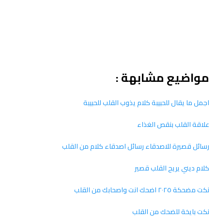
مواضيع مشابهة :
اجمل ما يقال للحبيبة كلام يذوب القلب للحبيبة
علاقة القلب بنقص الغذاء
رسائل قصيرة للاصدقاء رسائل اصدقاء كلام من القلب
كلام ديني يريح القلب قصير
نكت مضحكة ٢٠٢٥ اضحك انت واصحابك من القلب
نكت بايخة للضحك من القلب