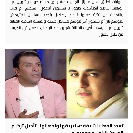
النهايات أخلاق هل ما زال الجدل مستمر بين حسام حبيب وشيرين عبد
الوهاب شاهد أيضاأحدث ظهور لـ نسليهان أتاغول ستصبح ام قريبا
والتحدث عن فترة حملها شاهد أيضاهل يتجدد مسلسل المتوحش
لموسم ثان أم سيكون أخر موسم مشاكل صحية ونفسية الخاصة للفنانة
شيرين عبد الوهاب أحييت الفنانة شيرين عبد الوهاب الحفل في الكويت
من خلال حضور
تعدد الفعاليات يفقدها بريقها ولمعانها.. تأجيل تركيم
الملحن الراحل محمد رحيم