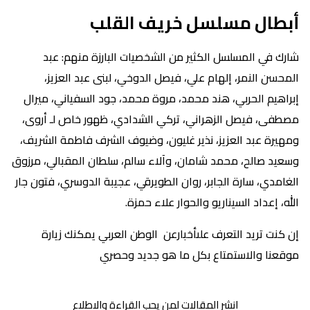
أبطال مسلسل خريف القلب
شارك في المسلسل الكثير من الشخصيات البارزة منهم: عبد
المحسن النمر، إلهام علي، فيصل الدوخي، لبنى عبد العزيز،
إبراهيم الحربي، هند محمد، مروة محمد، جود السفياني، ميرال
مصطفى، فيصل الزهراني، تركي الشدادي، ظهور خاص لـ أروى،
ومهيرة عبد العزيز، نذير غليون، وضيوف الشرف فاطمة الشريف،
وسعيد صالح، محمد شامان، وآلاء سالم، سلطان المقبالي، مرزوق
الغامدي، سارة الجابر، روان الطويرقي، عجيبة الدوسري، فتون جار
الله، إعداد السيناريو والحوار علاء حمزة.
إن كنت تريد التعرف علىأخبارعن الوطن العربي يمكنك زيارة
موقعنا والاستمتاع بكل ما هو جديد وحصري
انشر المقالات لمن يحب القراءة والاطلاع