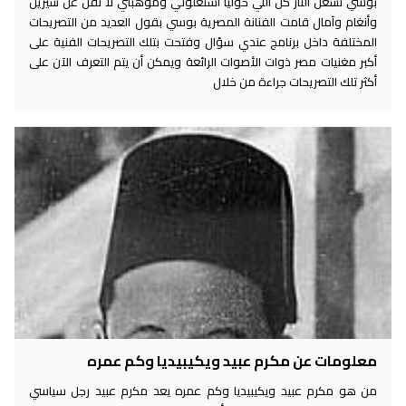
بوسي تشعل النار كل اللي حوليا استغلوني وموهبتي لا تقل عن شيرين
وأنغام وآمال قامت الفنانة المصرية بوسي بقول العديد من التصريحات
المختلفة داخل برنامج عندي سؤال وفتحت بتلك التصريحات الفنية على
أكبر مغنيات مصر ذوات الأصوات الرائعة ويمكن أن يتم التعرف الآن على
أكثر تلك التصريحات جراءة من خلال
معلومات عن مكرم عبيد ويكيبيديا وكم عمره
من هو مكرم عبيد ويكيبيديا وكم عمره يعد مكرم عبيد رجل سياسي