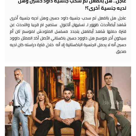
عاجل.. هل بالفعل تم سحب جنسية داود حسين وهل
لديه جنسية أخرى؟!
عاجل هل بالفعل تم سحب جنسية داود حسين وهل لديه جنسية أخرى
شاهد أيضاأحدث ظهور لـ نسليهان أتاغول ستصبح ام قريبا والتحدث عن
فترة حملها شاهد أيضاهل يتجدد مسلسل المتوحش لموسم ثان أم
سيكون أخر موسم هل داوود حسين باكستاني الأصل أكد الممثل داوود
حسين أنه لا يحمل الجنسية الباكستانية إلا أنه خلال فترة دراسته كان لديه
صديق