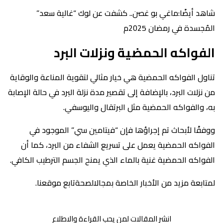
شاهد أيضًا:ماغي بو غصن.. كشفت عن لوك “غالية سعد”
المُجسدة في رمضان 2025م
الفواكه الحمضية ونزلات البرد
تناول الفواكه الحمضية هي خيار مثالي لتقوية المناعة والوقاية
من نزلات البرد، بالإضافة إلى تقصير مدة نزلة البرد في حالة الإصابة
به، والفواكه الحمضية مثل البرتقال واليوسفي.
ووفقًا لأبحاث تم إجراؤها فإن “فيتامين سي” الموجود في
الفواكه الحمضية يعمل على تسريع الشفاء من البرد، كما أن
الفواكه الحمضية غنية بالماء الذي يمنح الجسم الترطيب الكافي.
لمتابعة مزيد من الأخبار الخاصة بمجالالصحةتابع موقعنا.
انشر المقالات لمن يحب القراءة والاطلاع