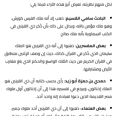
لكل منهم نظريته، نعرض أبرز هذه الآراء فيما يلي:
الباحث سامي القسيم:
ذهب إلا أنه ملك الفرس كورش،
وهو ملك مؤمن بالله، ويدلل على ذلك بأن ذُكر ذي القرنين في
الكتب السماوية بأنه ملك صالح.
بعض المفسرين:
ذهبوا إلى أنه ذي القرنين هو الملك
سليمان الذي ذُكر في القرآن كذلك، حيث إن وصف الإثنين متطابق
في القرآن الكريم من حيث المُلك الواسع والحكم الذي بلغ مغارب
الأرض ومشارقها.
حمدي بن حمزة أبو زيد:
رأى بحسب كتابه أن ذي القرنين هو
الملك إخناتون، ويرجع في تفسيره هذا إلى أن إخناتون أول ملوك
مصر القديمة الذين دعوا لعبادة إله واحد أحد.
بعض العلماء:
ذهبوا إلى أن ذي القرنين أحد ملوك حِمير،
حيث إن التسمي التي بها كلمة مثل (ذو، أو ذي) لا تمسيها إلى