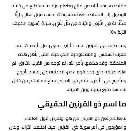
مقاصده، وقد آتاه من متاع وطعام وزاد ما يستطيع من خلاله
الوصول إلى المقاصد العظيمة، وذلك بحسب قول تعالى: {إِنَّا
مَكَّنَّا لَهُ فِي الْأَرْضِ وَآتَيْنَاهُ مِن كُلِّ شَيْءٍ سَبَبًا}. [سورة الكهف|
الآية 84].
وقد طاف ذي القرنين عديد الأراضِ، حتى وصل لأقصاها عند
مغرب الشمس، والمقصود به البحر، حيث التقى بأهل هذه
المنطقة، وقد حكمها بأمر الله، ثم توجه من الغرب للشرق، ثم
سلك طريقه حتى وجد قوم عجم، فحدثوه عن إفساد يأجوج
ومأجوج في الأرض، فقام ذي القرنين بمنع فسادهم من خلال
بناء سد منيع بينهم وبين القرية.
ما اسم ذو القرنين الحقيقي
نتابعالحديثعن ذو القرنين من هو، ونعرض قول العلماء
والمؤرخون في أمر هوية ذي القرنين، حيث اختلفت الآراء، وكان