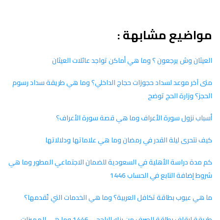
مواضيع مشابهة :
العيثان وش يرجعون ؟ وما هي أماكن تواجد عائلات العيثان
متى آخر موعد لسداد حجوزات حجاج الداخلي؟ وما هي طريقة سداد رسوم
الحجز؟ وزارة الحج توضح
أسباب نزول سورة الأعراف وما هي قصة سورة الأعراف؟
كيف نتحرى ليلة القدر في رمضان وما هي علاماتها ودلالاتها
كم مدة دراسة الأهلية في السعودية للضمان الاجتماعي المطور وما هي
شروط إضافة التابع في الحساب 1446
ما هي عيوب بطاقة تكافل العربية؟ وما هي الخدمات التي تُقدمها؟
طريقة إيقاف بطاقة الصرف من بنك الراجحي 1446 وما هي المميزات