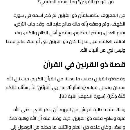
من هو ذو القرنين؟ وما اسمه الحقيقي؟
من المعروف لكلمسلمأن ذو القرنين تم ذكر اسمه في سورة
الكهف، وتم وصفه بأنه ملك صالح عابد لله، وقد جاب الأرض،
يقيم العدل، وينصر المظلوم، ويقمع أهل الظلم والكفر، وقد
اختلف العلماء على ما إذا كان ذو القرنين نبي أم ملك صالح فقط
وليس نبي من أنبياء الله.
قصة ذو القرنين في القرآن
وقصةذو القرنين بحسب ما وصلنا من القرآن الكريم، حيث نزل الله
سبحان وتعالى قوله: {وَيَسْأَلُونَكَ عَن ذِي الْقَرْنَيْنِ ۖ قُلْ سَأَتْلُو عَلَيْكُم
مِّنْهُ ذِكْرًا}. [سورة الكهف| الآية 83].
وذلك عندما طلبت قريش من اليهود أن يذكر النبي –صلى الله
عليه وسلم- قصة ذو القرنين، حيث وصلنا عنه أن الله وهبه ملكًا
واسعًا، وكان عنده من العلم والآلات ما مكنه من الوصول إلى