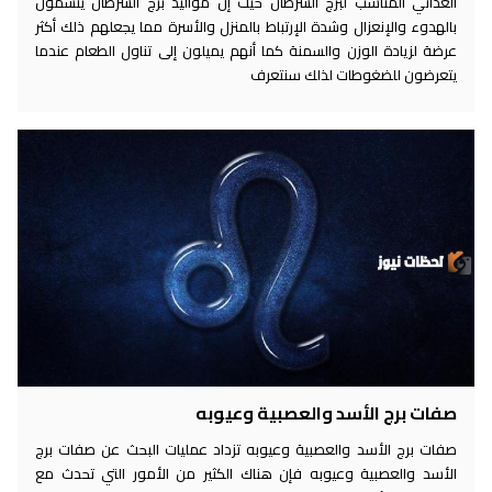
الغذائي المناسب لبرج السرطان حيث إن مواليد برج السرطان يتسمون
بالهدوء والإنعزال وشدة الإرتباط بالمنزل والأسرة مما يجعلهم ذلك أكثر
عرضة لزيادة الوزن والسمنة كما أنهم يميلون إلى تناول الطعام عندما
يتعرضون للضغوطات لذلك سنتعرف
صفات برج الأسد والعصبية وعيوبه
صفات برج الأسد والعصبية وعيوبه تزداد عمليات البحث عن صفات برج
الأسد والعصبية وعيوبه فإن هناك الكثير من الأمور التي تحدث مع