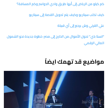
كم كيلو من الرياض إلى أبها طريق وادي الدواسر وكم المسافة؟
كيف تكتب سيناريو وكيف يتم تحويل القصة إلى سيناريو
علي القرني وش يرجع إلى أي قبيلة
"انستا باي" تحول الأموال من الخارج إلى مصر: خطوة جديدة نحو الشمول
المالي الرقمي
مواضيع قد تهمك ايضاً