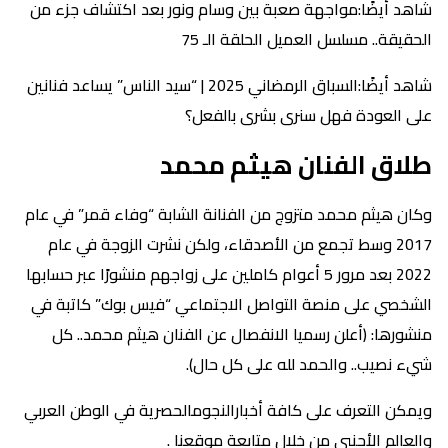
شاهد أيضًا:مواجهة صعبة بين وسام ونور بعد اكتشاف جزء من
الحقيقة.. مسلسل العميل الحلقة الـ 75
شاهد أيضًا:السباق الرمضاني 2025 | “سيد الناس” يساعد فنانين
على العودة فهل سنرى بشرى بالفعل؟
طلاق الفنان هيثم محمد
وكان هيثم محمد متزوج من الفنانة الشابة “وفاء قمر” في عام
2017 وسط تجمع من الأصدقاء، ولكن نشرت الزوجة في عام
2022 بعد مرور 5 أعوام كاملين على زواجهم منشورًا عبر حسابها
الشخصي على منصة التواصل الاجتماعي “فيس بوك” كاتبة في
منشورها: (أعلن رسميا الانفصال عن الفنان هيثم محمد.. كل
شيء نصيب.. والحمد لله على كل حال).
ويمكن التعرف على كافة أخبارالنجومالحصرية في الوطن العربي
والعالم الأجنبي من خلال متابعة موقعنا .