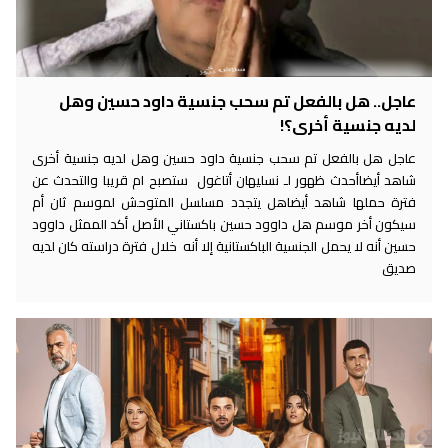
عاجل.. هل بالفعل تم سحب جنسية داود حسين وهل
لديه جنسية أخرى؟!
عاجل هل بالفعل تم سحب جنسية داود حسين وهل لديه جنسية أخرى
شاهد أيضاأحدث ظهور لـ نسليهان أتاغول ستصبح ام قريبا والتحدث عن
فترة حملها شاهد أيضاهل يتجدد مسلسل المتوحش لموسم ثان أم
سيكون أخر موسم هل داوود حسين باكستاني الأصل أكد الممثل داوود
حسين أنه لا يحمل الجنسية الباكستانية إلا أنه خلال فترة دراسته كان لديه
صديق