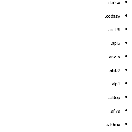
darisy.
codasy.
aret3l.
apl6.
any-x.
alrib7.
alp1.
al9op.
af7a.
aal0my.