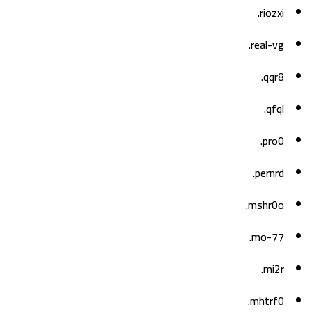
riozxi.
real-vg.
qqr8.
qfql.
pro0.
pernrd.
mshr0o.
mo-77.
mi2r.
mhtrf0.