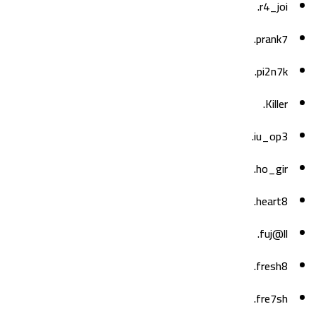
r4_joi.
prank7.
pi2n7k.
Killer.
iu_op3.
ho_gir.
heart8.
fuj@ll.
fresh8.
fre7sh.