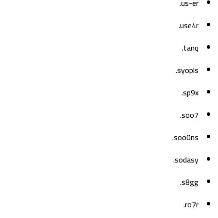
us-er.
use4r.
tanq.
syopls.
sp9x.
soo7.
soo0ns.
sodasy.
s8gg.
ro7r.