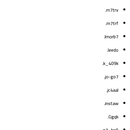
m7trv.
m7trf.
lmorb7.
leedo.
k_409k.
jo-go7.
jc4aal.
instaw.
Ggqk.