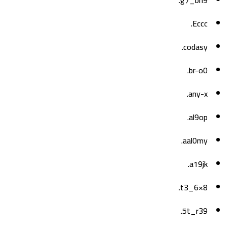
g7_bn9.
Eccc.
codasy.
br-o0.
any-x.
al9op.
aal0my.
a19jk.
8×t3_6.
5t_r39.