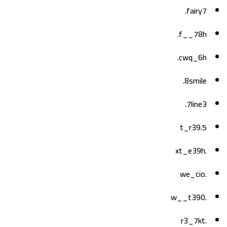
fairy7.
f__78h.
cwq_6h.
8smile.
7line3.
5.t_r39
.xt_e39h
.we_cio
.w__t390
.r3_7kt