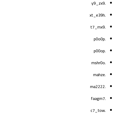
.y9_zx9
.xt_e39h
.t7_mx9
.p0o0p
.p00op
.mshr0o
.mahze
.ma2222
.faagm7
.c7_tow