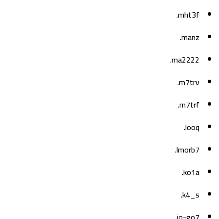
mht3f.
manz.
ma2222.
m7trv.
m7trf.
looq.
lmorb7.
ko1a.
k4_s.
jo-go7.