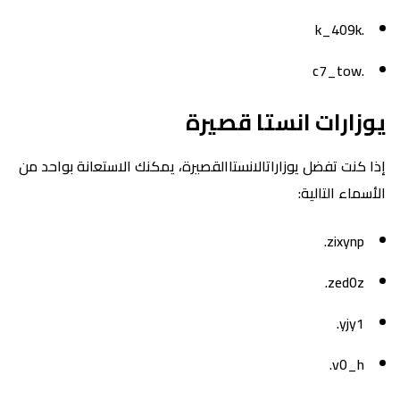
.k_409k
.c7_tow
يوزارات انستا قصيرة
إذا كنت تفضل يوزاراتالانستاالقصيرة، يمكنك الاستعانة بواحد من
الأسماء التالية:
zixynp.
zed0z.
yjy1.
v0_h.