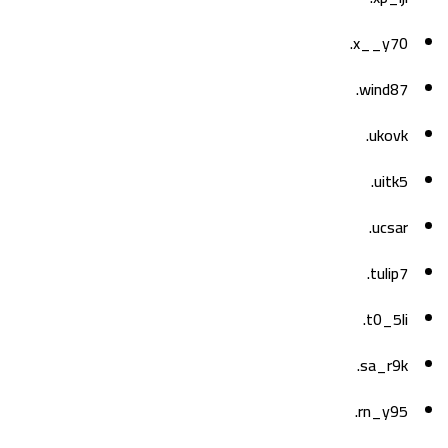
x__y70.
wind87.
ukovk.
uitk5.
ucsar.
tulip7.
t0_5li.
sa_r9k.
rn_y95.