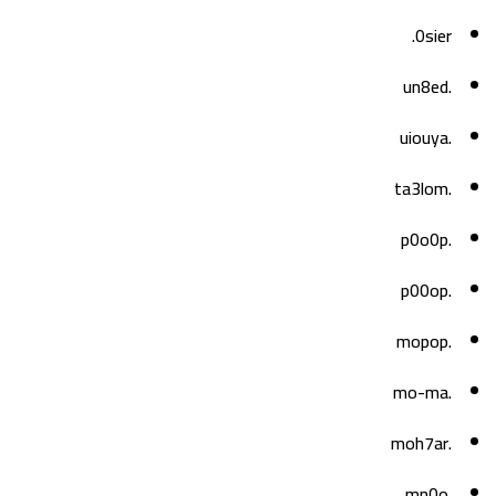
0sier.
.un8ed
.uiouya
.ta3lom
.p0o0p
.p00op
.mopop
.mo-ma
.moh7ar
.mn0o