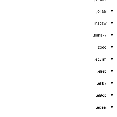
jc4aal.
instaw.
haha-7.
goqo.
et3lim.
elreb.
elrb7.
el9op.
ecieei.