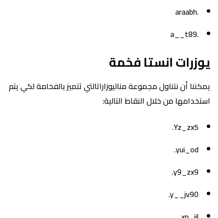
.araabh
.a__t89
يوزرات انستا فخمة
يمكننا أن نتناول مجموعة مناليوزاراتالتي تتميز بالفخامة لكي يتم
استخدامها من خلال النقاط التالية:
Yz_zx5.
yui_od.
y9_zx9.
y__jv90.
xp_ijl.