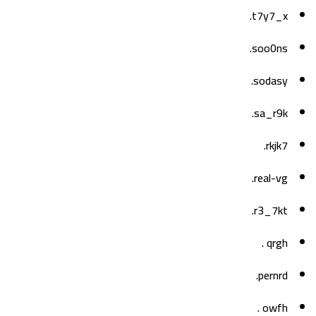
t7y7_x.
soo0ns.
sodasy.
sa_r9k.
rkjk7.
real-vg.
r3_7kt.
qrgh .
pernrd.
owfh .