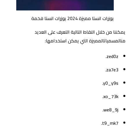
يوزرات انستا مميزة 2024 يوزرات انستا فخمة
يمكننا من خلال النقاط التالية التعرف على العديد
منالمسمياتالمميزة التي يمكن استخدامها:
zed0z.
za7e3.
y0_y9s.
xo_73k.
we8_9j.
t9_mk7.