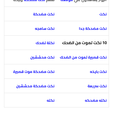
نكت
نكت مضحكة
نكت مضحكة جدا
نكت سامجه
10 نكت تموت من الضحك
نكتة تضحك
نكت قصيرة تموت من الضحك
نكت محششين
نكت بايخه
نكت مضحكة موت قصيرة
نكت سريعة
نكت مضحكة محششين
نكته مضحكه
نكته