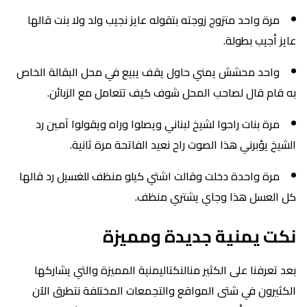
مرة واحد متزوج زوجته بتقوله عايز نجيب ولد ولا بنت قالها
عايز أجيب بطولة.
واحد محشش يمني حاول يقف يبيع في محل البقالة الخاص
به قام قال لصاحب المحل شوف كيف تتعامل مع الزبائن.
مرة بنات راحوا لشيخ لبناني ويصلوا وراه ويقولوا آمين رد
الشيخ يؤبرني هذا الصوت راح نعيد الفاتحة مرة ثانية.
مرة واحدة دخلت وقالت اشتي كيلو منظف للغسيل رد قالها
كل العسل هذا وجاي يشتري منظف.
نكت يمنية جديدة ومميزة
بعد تعرفنا على الكثير منالنكتاليمنية المميزة والتي يشاركها
الكثيرون في شتى المواقع والتجمعات المختلفة نتطرق الآن