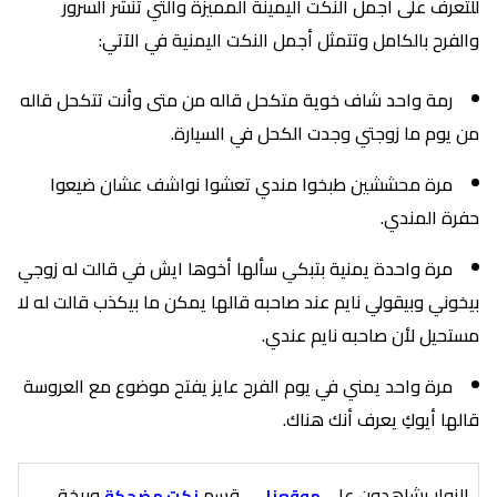
للتعرف على أجمل النكت اليمينة المميزة والتي تنشر السرور
والفرح بالكامل وتتمثل أجمل النكت اليمنية في الآتي:
رمة واحد شاف خوية متكحل قاله من متى وأنت تتكحل قاله
من يوم ما زوجتي وجدت الكحل في السيارة.
مرة محششين طبخوا مندي تعشوا نواشف عشان ضيعوا
حفرة المندي.
مرة واحدة يمنية بتبكي سألها أخوها ايش في قالت له زوجي
بيخوني وبيقولي نايم عند صاحبه قالها يمكن ما بيكذب قالت له لا
مستحيل لأن صاحبه نايم عندي.
مرة واحد يمني في يوم الفرح عايز يفتح موضوع مع العروسة
قالها أيوكِ يعرف أنك هناك.
الزوار يشاهدون علي
قسم
وبيخة
موقعنا
نكت مضحكة