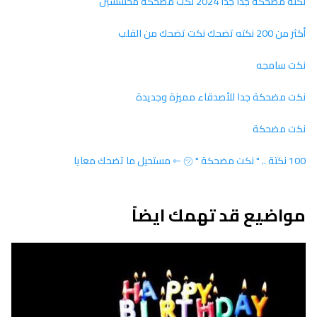
نكتة مضحكة جدا جدا 2024 نكت مضحكة محششين
أكثر من 200 نكته تضحك نكت تضحك من القلب
نكت سامجه
نكت مضحكة جدا للأصدقاء مميزة وجديدة
نكت مضحكة
100 نكتة .. " نكت مضحكة " ㋡ ⇽ مستحيل ما تضحك معايا
مواضيع قد تهمك ايضاً