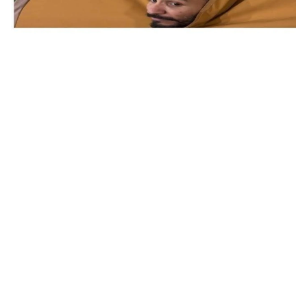
77+ نكت يمنيه تموت من الضحك