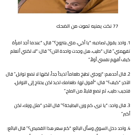
77 نكت يمنيه تموت من الضحك
واحد يقول لصاحبه: “يا أخي، متى بتتزوج؟” قال: “عندما أجد امرأة
تفهمني.” قال: “طيب، هل وجدت واحدة الآن؟” قال: “لا، لكنني أتعلم
كيف أفهم نفسي أولاً.”
قال أحدهم: “زوجتي تطبخ طعاماً لذيذاً جداً، لكنها لا تضع توابل.” قال
الآخر: “كيف؟” قال: “أقول لها: طعامك لذيذ لكن يحتاج إلى التوابل،
فتجيب: طيب، ثم تضع قليلاً من الملح.”
قال واحد: “يا ترى، كم وزن البطيخة؟” قال الآخر: “مثل وزنك، لكن
أكبر.”
واحد دخل السوق وسأل البائع: “كم سعر هذا القميص؟” قال البائع: