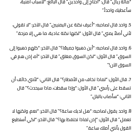
“مائة ريال.” قال: “أحتاج إلى واحدين.” قال البائع: “لأسباب أمنية،
سأعطيك واحداً.”
واحد قال لصاحبه: “أعرف نكتة عن اليمنيين.” قال الآخر: “لا تقولي،
لأني أصلاً يمني.” قال الأول: “لكنها نكتة عادية، ما هي إلا مزحة.”
واحد قال لصاحبه: “أين ذهبوا جميعًا؟” قال الآخر: “كلهم ذهبوا إلى
السوق.” قال الأول: “لكن السوق مغلق.” قال الآخر: “آه، إذن هم في
السوق الآن!”
قال الأول: “لماذا تخاف من الأمطار؟” قال الثاني: “لأنني خائف أن
تسقط على رأسي.” قال الأول: “وإذا سقطت، ماذا سيحدث؟” قال
الثاني: “سأصاب بالبلل.”
واحد يقول لصاحبه: “هل لديك ساعة؟” قال الآخر: “نعم، ولكنها لا
تعمل.” قال الأول: “إذن لماذا تحتفظ بها؟” قال الآخر: “لكي أستطيع
القول بأنني أملك ساعة.”