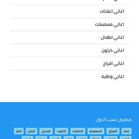
اغاني اعلانات
اغاني مسلسلات
اغاني اطفال
اغاني كرتون
اغاني افراح
اغاني وطنية
مطربين حسب الدول
مصر
العراق
السعودية
الامارات
الكويت
البحرين
عُمان
قطر