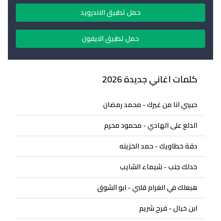
حمل تطبيق الاندرويد
حمل تطبيق الايفون
كلمات اغاني جديدة 2026
حبيبي انا من غيرك - محمد رمضان
الدلع على الهادي - محمود محرم
دقة خطاويك - حمد الخزينه
خدلك جنب - شيماء الشايب
هبعلك في الغرام قلبي - ابو الشوق
ابن خيال - فرح شريم