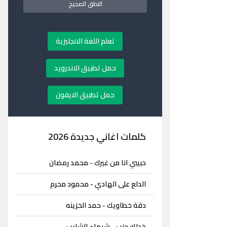
النطق الصحيح
تعلم اللغة الانجليزية
حمل تطبيق الاندرويد
حمل تطبيق الايفون
كلمات اغاني جديدة 2026
حبيبي انا من غيرك - محمد رمضان
الدلع على الهادي - محمود محرم
دقة خطاويك - حمد الخزينه
خدلك جنب - شيماء الشايب