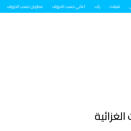
شيلات
راب
اغاني حسب الحروف
مطربين حسب الحروف
لغزائية