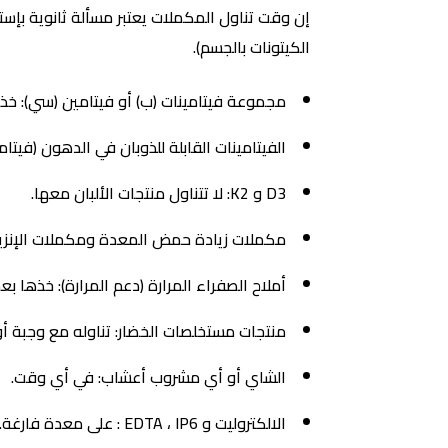
إن وقت تناول المكملات يعتبر مسألة ثانوية بإستثن
الكيتونات بالجسم).
مجموعة فيتامينات (ب) أو فيتامين (سي): خذ في أي وقت (باستثناء فيتامين ب 1 أو بنفوتي
الفيتامينات القابلة للذوبان في الدهون (فيتامين أ ، د ، ه ، ك ، ك 2): أفضل امتصا
D3 و K2: لا تتناول منتجات الألبان معها.
مكملات زيادة حمض المعدة ومكملات الإنزيم
أملاح الصفراء المرارة (دعم المرارة): خذها بع
منتجات مستخلصات الخضار: تناوله مع وجبة أو
الشاي أو أي مشروب أعشاب: في أي وقت.
الالكتروليت و EDTA ، IP6 : على معدة فارغة.