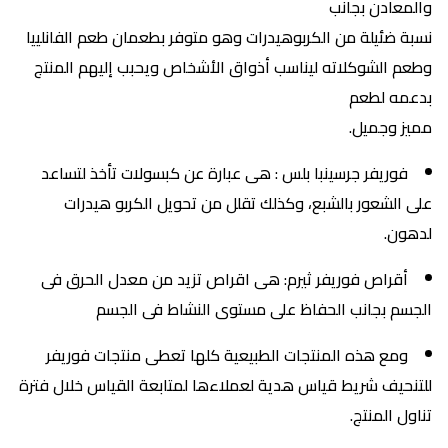
والمعادن بجانب
نسبة ضئيلة من الكربوهيدرات وهو متوفر بطعمان طعم الفانلييا
وطعم الشوكلاته ليناسب أذواق الأشخاص ويحبب إليهم المنتج
بدعمه لطعم
مميز وجميل.
فوريفر جرسينبا بلس : هى عبارة عن كبسولات تأخذ لتساعد
على الشعور بالشبع، وكذلك تقلل من تحويل الكربو هيدرات
لدهون.
أقراص فوريفر ثيرم: هى اقراص تزيد من معدل الحرق فى
الجسم بجانب الحفاظ على مستوى النشاط فى الجسم
ومع هذه المنتجات الطبيعية كلها تعطى منتجات فوريفر
للتنحيف شريط قياس هدية لعملاءها لمتابعة القياس خلال فترة
تناول المنتج.