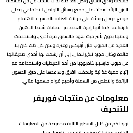
مشكلة وأذي نفسي ولكن بعد ذلك بدأت بالبحث عن حل لمشكلة
الوزن الزائد وبحثت على جميع وسائل التواصل الاجتماعي وعلى
موقع جوجل وبحثت على جولات العناية بالجسم و الاهتمام
بالرشاقة، كما أنها إجرت العديد من عمليات شفط الدهون
ولكنها بدون تأثير حيث تعود كالسابق مرة أخرى، واستخدمت
العديد من الحبوب مثل أبليكس وغيره ولكن كل ذلك كان بلا
فائدة وكان مجرد تبذير للمال، إلى أن رشحت لها أحدي صديقاتها
عن حبوب جارسينياكامبوجيا من أحد الصيدليات واستخدامه مع
إتباع حمية غذائية ولاحظت الفرق وساعدها على حرق الدهون
الزائدة والتخلص من السمنة وأصبح قوام جسمها مثالي.
معلومات عن منتجات فوريفر
للتنحيف
نورد لكم من خلال السطور التالية مجموعة من المعلومات
الخاصة بمنتجات فوريفر للتنحيف ، تابعوا معنا :