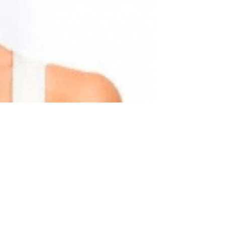
افضل حبوب تخسيس في صيدلية النهدي