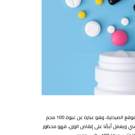
حبوب جلافولين لانقاص الوزن جلافولين هو أحد أفضل حبوب الحمية في صيدلية النهدي يحظى بشعبية كبيرة على موقع الصيدلية، وهو عبارة عن عبوة 100 مجم
 أساسي ويعمل أيضًا على إنقاص الوزن، فهو محظور