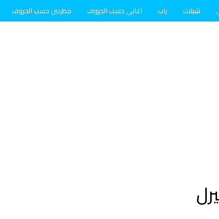
شيلات
راب
اغاني حسب الحروف
مطربين حسب الحروف
رل