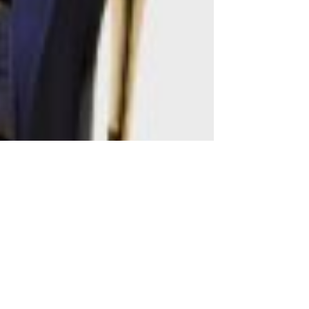
تجربتي مع عطر جود جيرل