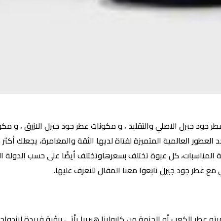
ر جود جيرل الاصلي والتقليد ، و مكونات عطر جود جيرل الازرق ، و مك
اوعطر ابو كعب أحد العطور العالمية المتميزة لفتاة لديها الثقة والمغامرة، يجع
المناسبات، كل عبوة تختلف بسعرهاوتختلف أيضًا على حسب الدولة ال
مع عطر جود جيرل تابعوا معنا المقال للتعرف عليها.
ما يحلو للبعض تسميته عطر الكعب أو الجزمة من كارولينا هيريرا يأتي برؤية فريدة ل