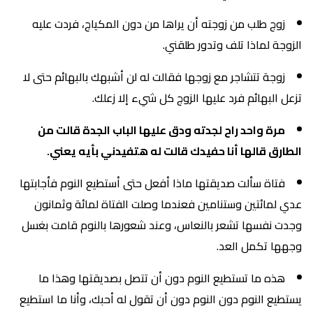
زوج طلب من زوجته أن يراها من دون المكياج، فردت عليه
الزوجة لماذا تلف وتدور طلقني.
زوجة تتشاجر مع زوجها فقالت له لن أشبهك بالبهائم حتى لا
تزعل البهائم فرد عليها الزوج كل شيء إلا زعلك.
مرة واحد راح لجدته ودق عليها الباب الجدة قالت من
الطارق قالها أنا حفيدك قالت له هتفيدني بأيه يعني.
فتاة سألت صديقتها ماذا أفعل حتى أستطيع النوم فأجابتها
عدي لمائتين وستنامين فعندما وصلت الفتاة لمائة وثمانون
وجدت نفسها تشعر بالنعاس، وعند شعورها بالنوم قامت بغسل
وجهها تكمل العد.
هذه ما تستطيع النوم دون أن تتصل بصديقتها وهذا ما
يستطيع النوم دون النوم دون أن تقول له أحبك، وأنا ما استطيع