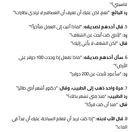
تناسبني؟”
رد البائع:
“نعم، لكن عليك أن تعرف أن العصافير لا ترتدي نظارات!”
قال أحدهم لصديقه:
“لماذا أتيت إلى العمل متأخراً؟”
رد:
“لأنني كنت أبحث عن الشغف!”
قال:
“لكن الشغف لا يأتي إليك!”
سأل أحدهم صديقه:
“ماذا تفعل إذا وجدت 100 دولار على
الأرض؟”
رد:
“سأعود لأبحث عن 200 دولار!”
مرة واحد ذهب إلى الطبيب، وقال:
“دكتور، أشعر أنني طائر!”
رد الطبيب:
“منذ متى تشعر بذلك؟”
قال:
“منذ أن كنت فرخًا!”
قال الأب لابنه:
“إذا كنت تريد أن تتعلم السباحة، عليك أن تبدأ في
الماء!”