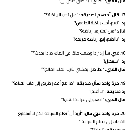
قال الغبي:
“لكنني أريد طبق خاص بي!”
قال أحدهم لصديقه:
“هل تحب الرياضة؟”
رد:
“نعم، أحب رياضة الجلوس!”
قال:
“هل تعتبرها رياضة؟”
رد:
“بالطبع، إنها رياضة مريحة!”
غبي سأل:
“إذا وضعت ملحًا في الماء، ماذا يحدث؟”
رد:
“سيتحلل!”
قال الغبي:
“لذا، هل يمكنني شرب الماء المالح؟”
مرة واحد سأل صديقه:
“ما هو أقصر طريق إلى قلب الفتاة؟”
رد صديقه:
“لا أعلم!”
قال الغبي:
“اذهب إلى عيادة القلب!”
مرة واحد غبي قال:
“أريد أن أتعلم السباحة، لكن لا أستطيع
الذهاب إلى حمام السباحة!”
رد صديقه:
“لماذا؟”