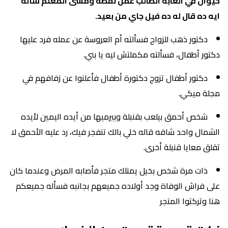
حيوان في الغابة الطالب عمل نقطة ومشى المعلم سأله
ايه ده قال له ده فيل جاي من بعيد.
دكتور ذهب للزواج فسألته أم العروسة عن عمله فرد عليها
دكتور أطفال، فسألته مكملتش ليه يا بني.
دكتور أطفال تزوج دكتورة أطفال فأعلنوا عن زفافهم في
مجلة ميكي.
شخص أحمق بيلعب بقنبلة وبيرميها من أيده اليمين لأيده
الشمال واحد شافه قاله خلي بالك تنفجر فيك، رد عليه الأحمق لا
تقلق معايا قنبلة أخرى.
ذات مرة شخص بخيل يمتلك متجر فأصابه المرض وعندما كان
على فراش الوفاة وجد أولاده جميعهم بجانبه فسأله جميعكم
هنا وتركتوا المتجر