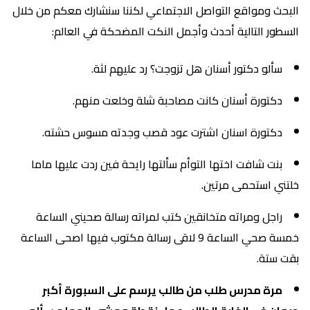
البحث ومواقع التواصل الاجتماعي لكننا سنشارك معكم من خلال
السطور التالية أحدث وأجمل النكت المضحكة في العالم:
سألو دكتور أسنان هل تزوجت؟ رد عليهم لثة.
دكتورة أسنان كانت مصاحبة شلة وخلعت منهم.
دكتورة اسنان اشترت عود قصب وجدته مسوس حشته.
بنت شافت اختها التوأم سألتها رايحة فين ردت عليها ماما
خلتني استحمى مرتين.
راجل ومراته متخانقين كتب لمراته رسالة صحيني الساعة
خمسة صحي الساعة 9 لاقى رسالة مكتوب فيها اصحى الساعة
بقت ستة.
مرة مدرس طلب من طالب يرسم على السبورة أكبر