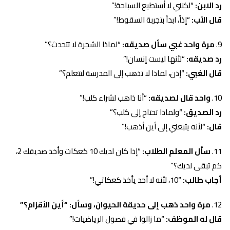
رد الابن:
“لكنني لا أستطيع السباحة!”
قال الأب:
“إذاً، ابدأ بتجربة السقوط!”
مرة واحد غبي سأل صديقه:
“لماذا الشجرة لا تتحدث؟”
رد صديقه:
“لأنها ليست إنسان!”
قال الغبي:
“إذن، لماذا لا تذهب إلى المدرسة لتتعلم؟”
واحد قال لصديقه:
“أنا ذاهب لشراء كلب!”
رد الصديق:
“ولماذا تحتاج إلى كلب؟”
قال:
“لأنه يتبعني إلى أين أذهب!”
سأل المعلم الطلاب:
“إذا كان لديك 10 كعكات وأخذ صديقك 2،
كم تبقى لديك؟”
أجاب طالب:
“10، لأنه لا أحد يأخذ كعكاتي!”
مرة واحد ذهب إلى حديقة الحيوان، وسأل: “أين الأقزام؟”
قال له الموظف:
“ما زالوا في فصول الرياضيات!”