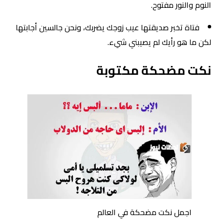
النوم والنور مفتوح.
فتاة تخبر صديقتها عيب زوجك يضربك، ونحن جالسين أجابتها
لكن ما هو رأيك لم يصيبني شيء.
نكت مضحكة مكتوبة
اجمل نكت مضحكة في العالم