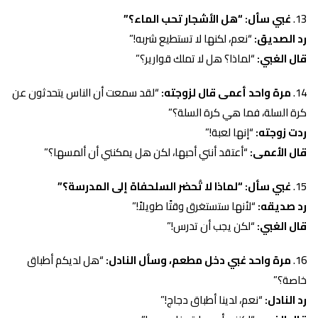
غبي سأل: “هل الأشجار تحب الماء؟”
رد الصديق:
“نعم، لكنها لا تستطيع شربه!”
قال الغبي:
“لماذا؟ هل لا تملك قوارير؟”
مرة واحد أعمى قال لزوجته:
“لقد سمعت أن الناس يتحدثون عن
كرة السلة، فما هي كرة السلة؟”
ردت زوجته:
“إنها لعبة!”
قال الأعمى:
“أعتقد أنني أحبها، لكن هل يمكنني أن ألمسها؟”
غبي سأل: “لماذا لا تُحضر السلحفاة إلى المدرسة؟”
رد صديقه:
“لأنها ستستغرق وقتًا طويلاً!”
قال الغبي:
“لكن يجب أن تدرس!”
مرة واحد غبي دخل مطعم، وسأل النادل:
“هل لديكم أطباق
خاصة؟”
رد النادل:
“نعم، لدينا أطباق دجاج!”