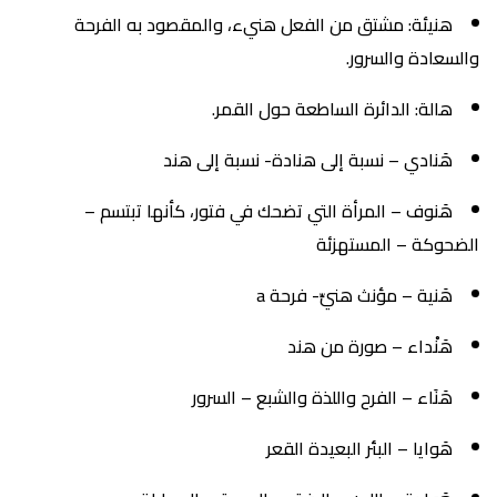
هنيئة: مشتق من الفعل هنيء، والمقصود به الفرحة
والسعادة والسرور.
هالة: الدائرة الساطعة حول القمر.
هَنادي – نسبة إلى هنادة- نسبة إلى هند
هَنوف – المرأة التي تضحك في فتور، كأنها تبتسم –
الضحوكة – المستهزئة
هَنية – مؤنث هنيِّ- فرحة a
هَنْداء – صورة من هند
هَنَاء – الفرح واللذة والشبع – السرور
هَوايا – البئر البعيدة القعر