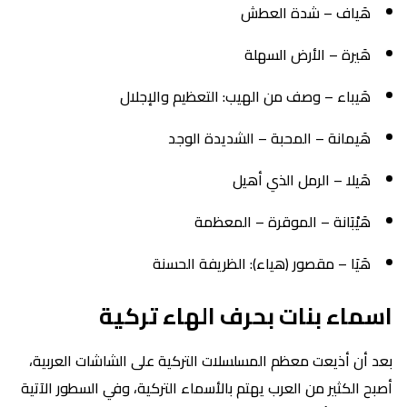
هَياف – شدة العطش
هَيرة – الأرض السهلة
هَيباء – وصف من الهيب: التعظيم والإجلال
هَيمانة – المحبة – الشديدة الوجد
هَيلا – الرمل الذي أهيل
هَيْبَانة – الموقرة – المعظمة
هَيَا – مقصور (هياء): الظريفة الحسنة
اسماء بنات بحرف الهاء تركية
بعد أن أذيعت معظم المسلسلات التركية على الشاشات العربية،
أصبح الكثير من العرب يهتم بالأسماء التركية، وفي السطور الآتية