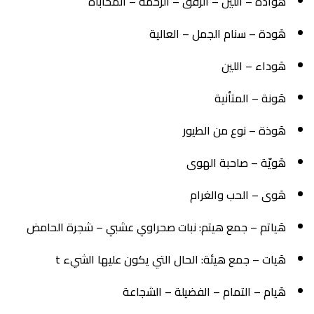
هَوادة – اللين – الرفق – الرحمة – المحاباة
هَودة – سنام الجمل – العالية
هَوداء – اللين
هَونة – المتأنية
هَوذة – نوع من الطيور
هَويّة – صاحبة الهوى
هَوى – الحب والغرام
هَياتم – جمع هيتم: نبات صحراوي عشبي – شجرة الحامض
هَيات – جمع هيئة: الحال التي يكون عليها الشيء t
هَيام – التمام – الفضيلة – الشجاعة