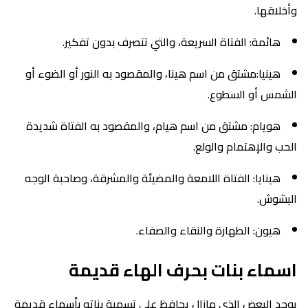
وأخلاقها.
هائمة: الفتاة السريعة، والتي تتصرف بدون تفكير.
هينيا:مشتق من اسم هينا، والمقصود به النور أو الضوء أو
الشمس أو السطوع.
هويام: مشتق من اسم هيام، والمقصود به الفتاة شديدة
الحب والإهتمام والولع.
هينايا: الفتاة اللامعة والمضيئة والمشرقة، وصاحبة الوجه
البشوش.
هيون: الطهارة والنقاء والصفاء.
اسماء بنات بحرف الهاء قديمة
يوجد البعض الذي مازال يحافظ على تسمية بناته بأسماء قديمة