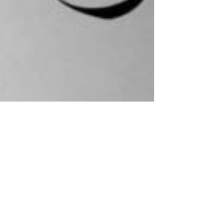
زخرفة اسماء عربية زخرفة أسماء إنجليزي