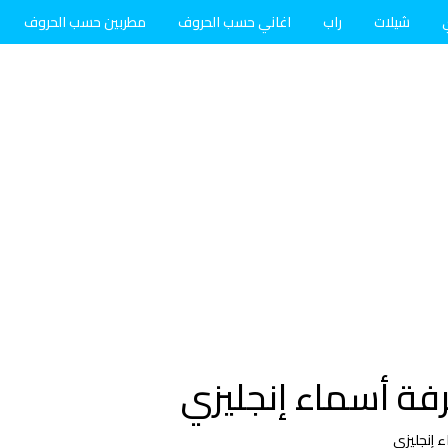
شيلات
راب
اغاني حسب الحروف
مطربين حسب الحروف
رفة أسماء إنجليزي
 إنجليزي