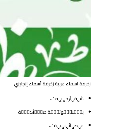
زخرفة اسماء عربية زخرفة أسماء إنجليزي
شہقہآۆجہيہه ‘ۦ،
بہۣۚنہۣۚوتہۣۚة صہۣۚأكہۣۚة
‏عہصہآئہبہیہة ‘ۦ،‏