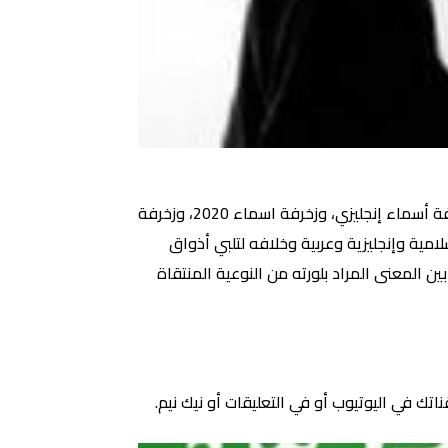
يقدم لكم موقعنا في هذه المقالة مجموعة من زخرفة اسماء، وزخرفة الأسماء فري فاير، وزخرفة اسماء ببجي، وزخرفة أسماء إنجليزي، وزخرفة اسماء 2020، وزخرفة
امية وإنجليزية وعربية وخلافه لتلبي أذواق
المعنى المراد بلورته من النوعية المنتقاة
 في اليوتيوب أو في التعليقات أو نيك نيم.