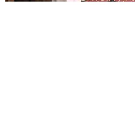
السحيمي وش يرجع