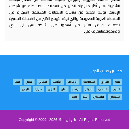
الشهرية هي أكثر ما يهتم الكثير من العملاء بالبحث عنه عبر شبكات
الإنترنت توجد العديد من شركات الاتصالات المختلفة الشهيرة في
المملكة العربية السعودية والتي تهتم بتوفير الكثير من الخدمات المميزة
للعملاء والتي تعتبر من أهمها هي شركة اس تي سي
وعبرموقعنانتعرف على
مطربين حسب الدول
مصر
العراق
السعودية
الامارات
الكويت
البحرين
عُمان
قطر
الخليج
المغرب
الجزائر
تونس
لبنان
الاردن
سوريا
اليمن
السودان
فلسطين
ليبيا
تركيا
Song Lyrics
Copyright © 2009 - 2026
All Rights Reserved