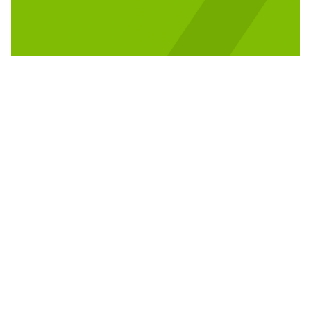
من تطبيق الرياض .. كيف اشحن رصيد زين 1446