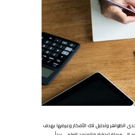
 في ترتيب أفكاره حول إحدى الظواهر وتحليل تلك الأفكار وعرضها بهدف
د إلى مرحلة لاحقة؛ فالمنهج العلمي يبدأ