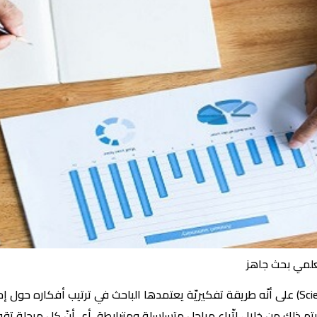
علمي بحث جاهز
يعرّف المنهج العلمي (بالإنجليزية: Scientific method) على أنّه طريقة تفكيريّة يعتمدها الباحث
يتم ذلك من خلال اتّباع مراحل متسلسلة ومترابطة، أي أنّ كل مرحلة تقو