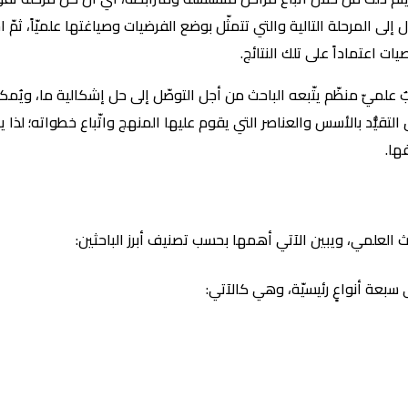
لى المرحلة التالية والتي تتمثّل بوضع الفرضيات وصياغتها علميّاً، ثمّ ا
صيات اعتماداً على تلك النتائج.
ٌ علميّ منظّم يتّبعه الباحث من أجل التوصّل إلى حل إشكالية ما، ويُ
لتقيُّد بالأسس والعناصر التي يقوم عليها المنهج واتّباع خطواته؛ لذا
ها.
 العلمي، ويبين الآتي أهمها بحسب تصنيف أبرز الباحثين:
سبعة أنواعٍ رئيسيّة، وهي كالآتي: