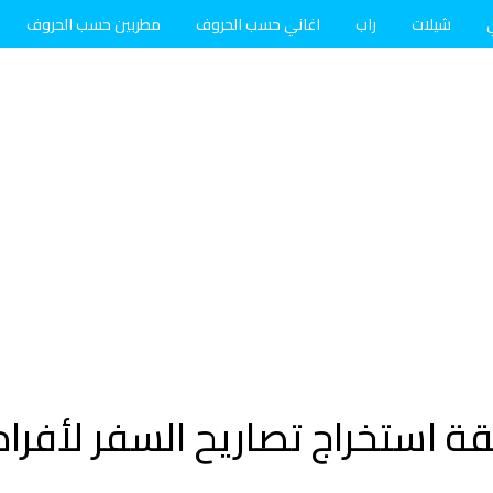
شيلات
راب
اغاني حسب الحروف
مطربين حسب الحروف
ة استخراج تصاريح السفر لأفراد