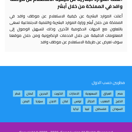
وافد في المملكة من خلال أبشر
أعلنت الموارد البشرية عن كيفية الاستعلام عن موظف وافد في
المملكة من خلال أبشر وزارة الموارد البشرية والتنمية الاجتماعية تسعى
بالتعاون مع الجهات الحكومية الأخرى وذلك لتسهيل الوصول إلى
المعلومات الدقيقة من خلال الخدمات الإلكترونية ومن خلال موقعنا
سوف نعرض عن طريقة الاستعلام عن موظف وافد
مطربين حسب الدول
مصر
العراق
السعودية
الامارات
الكويت
البحرين
عُمان
قطر
الخليج
المغرب
الجزائر
تونس
لبنان
الاردن
سوريا
اليمن
السودان
فلسطين
ليبيا
تركيا