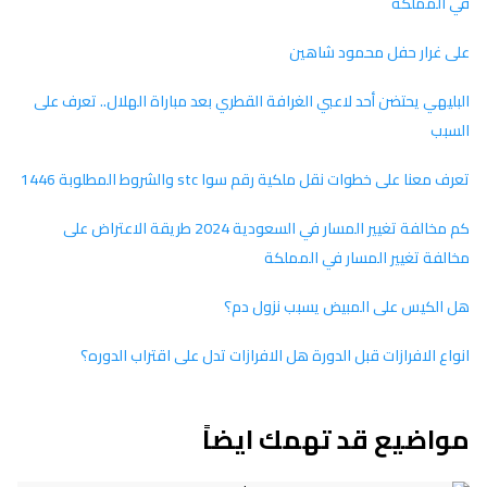
في المملكة
على غرار حفل محمود شاهين
البليهي يحتضن أحد لاعبي الغرافة القطري بعد مباراة الهلال.. تعرف على
السبب
تعرف معنا على خطوات نقل ملكية رقم سوا stc والشروط المطلوبة 1446
كم مخالفة تغيير المسار في السعودية 2024 طريقة الاعتراض على
مخالفة تغيير المسار في المملكة
هل الكيس على المبيض يسبب نزول دم؟
انواع الافرازات قبل الدورة هل الافرازات تدل على اقتراب الدوره؟
مواضيع قد تهمك ايضاً