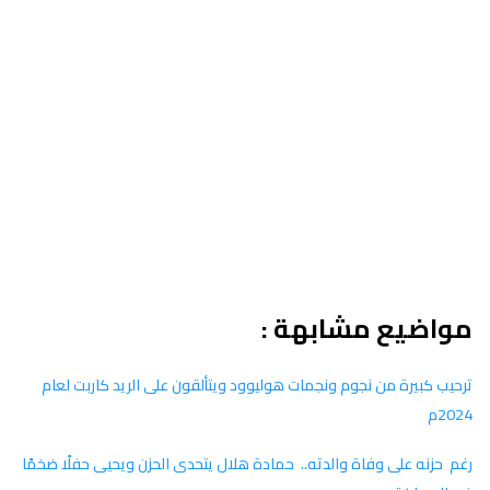
مواضيع مشابهة :
ترحيب كبيرة من نجوم ونجمات هوليوود ويتألقون على الريد كاربت لعام
2024م
رغم حزنه على وفاة والدته.. حمادة هلال يتحدى الحزن ويحيى حفلًا ضخمًا