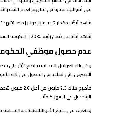
الإمدادات في النظام المصرفي، ومنها أن الأشخ
على أموالهم نقدية في منازلهم لعدم الثقة بالنظا
شاهد أيضًا:بمقدار 1.12 مليار دولار | مصر تشهد تراجع قويًا في صافي الأصول الأجنبية بالبنك المركزي
شاهد أيضًا:من ضمن رؤية 2030 | الحكومة السعودية تقوم بإشراك القطاع الخاص
عدم حصول موظفي الحكومة ع
وكل تلك العوامل المختلفة بالطبع تؤثر على حصة
المصرفي التي تساعد في الحصول على تلك الأموال
فأصبح هناك 2.3 
الواحد بل في الشهر كاملًا.
وللتعرف على جميع الأحوالالاقتصاديةالمختلفة داخ