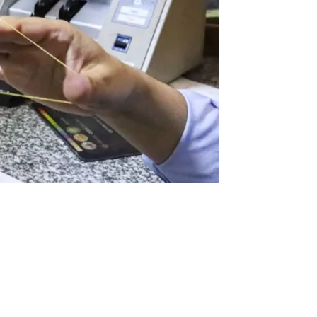
تأخر رواتب الموظفين وعدم استطاعة الصرف للجميع..