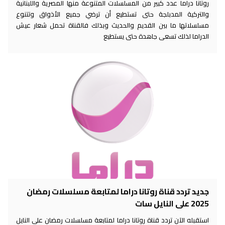
روتانا دراما عدد كبير من المسلسلات المتنوعة منها المصرية واللبنانية
والتركية المدبلجة حتى تستطيع أن ترضي جميع الأذواق وتتنوع
مسلسلاتها ما بين القديم والحديث وبذلك فالقناة تحمل شعار عيش
الدراما لذلك تسعى جاهدة حتى يستطيع
جديد تردد قناة روتانا دراما لمتابعة مسلسلات رمضان
2025 على النايل سات
استقبله الآن تردد قناة روتانا دراما لمتابعة مسلسلات رمضان على النايل