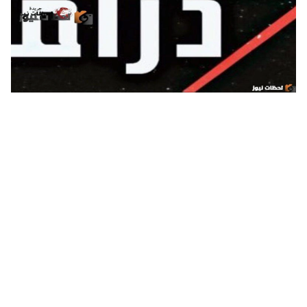
تردد قناة دراما بدوية Drama Badawia علي النايل سات والعرب
سات 2024