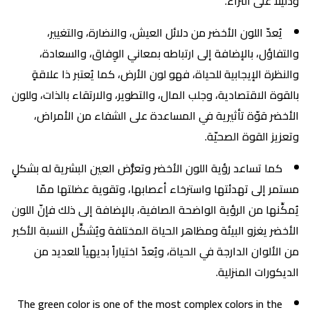
ودليلاً على الثراء.
يُعدّ اللون الأخضر من دلائل العيش، والنضارة، والتغيير،
والتفاؤل، بالإضافة إلى ارتباطه بمعاني الوِفاق، والسعادة،
والنظرة الإيجابية للحياة، فهو لون الأرض، كما يُعتبر ذا علاقةٍ
بالقوة الاقتصادية، وجلب المال، والتطوير، والارتقاء بالذات، وللون
الأخضر قوّة تأثيرية في المساعدة على الشفاء من الأمراض،
وتعزيز القوة الصحيّة.
كما تساعد رؤية اللون الأخضر وتعرُّض العين البشرية له بشكلٍ
مستمر إلى تهدئتها واسترخاء أعصابها، وتقوية عضلتها ممّا
يُمكِّنها من الرؤية الواضحة الصافية، بالإضافة إلى ذلك فإنّ اللون
الأخضر يغزو البيئة ومظاهر الحياة المختلفة ويُشكِّل النسبة الأكبر
من الألوان الدارجة في الحياة، ويُعدّ اختياراً بديهياً للعديد من
الديكورات المنزلية.
The green color is one of the most complex colors in the