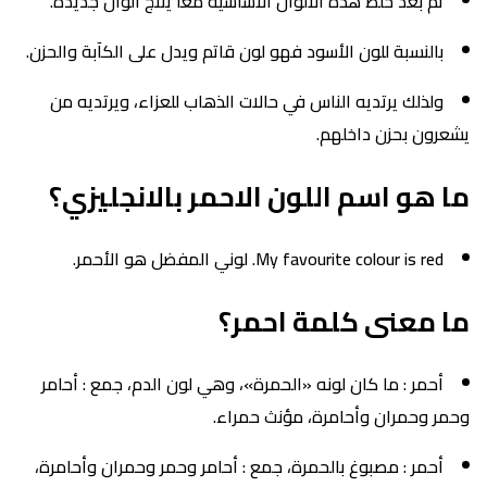
ثم بعد خلط هذه الألوان الأساسية معًا ينتج ألوان جديدة.
بالنسبة للون الأسود فهو لون قاتم ويدل على الكآبة والحزن.
ولذلك يرتديه الناس في حالات الذهاب للعزاء، ويرتديه من
يشعرون بحزن داخلهم.
ما هو اسم اللون الاحمر بالانجليزي؟
My favourite colour is red. لوني المفضل هو الأحمر.
ما معنى كلمة احمر؟
أحمر : ما كان لونه «الحمرة»، وهي لون الدم، جمع : أحامر
وحمر وحمران وأحامرة، مؤنث حمراء.
أحمر : مصبوغ بالحمرة، جمع : أحامر وحمر وحمران وأحامرة،