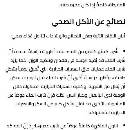
المفرطة، خاصةً إذا كان عمره صغير.
نصائح عن الأكل الصحي
تُبيّن النقاط الآتية بعض النصائح والإرشادات لتناول غذاء صحيّ:
شُرب كميّةٍ كافيةٍ من الماء: فقد أظهرت دراساتٌ عديدةٌ أنَّ
شُرب الماء قد يُفيد الجسم في فقدان وتنظيم الوزن، كما يزيد
شرب الماء عمليات حرق السعرات الحرارية التي تُحرق يومياً بشكلٍ
طفيف، وتُظهر دراساتٌ أُخرى أنَّ شرب الماء قبل الوجبات يمكن
أن يُقلل من الشهية، وكمية السعرات الحرارية المتناولة خلال
الوجبة لدى البالغين وكبار السن، لذلك فإنّ شرب الماء عِوضاً عن
المشروبات الأخرى قد يُقلل بشكلٍ كبير من السكر والسعرات
الحرارية المُستهلكة.
تناول الفاكهة كاملةً عوضاً عن شرب عصيرها: إذ إنَّ الفواكه