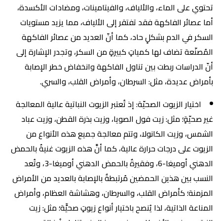
تحتوي على الماء، والألياف، والفيتامينات، ومضادات الأكسدة،
أما عصائر الفاكهة فقد تفتقر إلى الألياف، مما يزيد مستويات
السكر في الدم بشكلٍ حاد، كما أنّ العديد من عصائر الفاكهة
المُصنّعة تضاف لها كمياتٍ كبيرةٍ من السكر، وتجدر الإشارة إلى
أنّ الدراسات ربطت بين تناول الفاكهة وانخفاض خطر الإصابة
بأمراض عديدة، مثل: السرطان، وأمراض القلب، والسري.
اختيار الزيوت الصحيّة: إذ تُعتبر الزيوت النباتية عالية المعالجة
غير صحيّةٍ؛ مثل: زيت فول الصويا، وزيت بذرة القطن، وزيت عباد
الشمس، وزيت الكانولا، وتتم معالجة جميع هذه الأنواع من
الزيوت على درجات حرارة عالية، كما أنَّ هذه الزيوت غنيةٌ بالحمض
الدهني أوميغا-6، وفقيرةٌ بالحمض الدهني أوميغا-3، وتُعد
النسب بين هذين الحمضين مُرتبطةٌ بالإصابة بالعديد من الأمراض
المزمنة؛ كأمراض القلب، والسرطان، وهشاشة العظام، وأمراض
المناعة الذاتية، لذا يُنصح باختيار أنواع زيوتٍ صحيٍّة؛ مثل: زيت