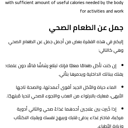
with sufficient amount of useful calories needed by the body
for activities and work
جمل عن الطعام الصحي
إليكم في هذه الفقرة بعض من أجمل جمل عن الطعام الصحي
وهي كالتالي:
إن كنت تأكل طعامًا معلبًا فإنك تبتلع رشاشًا قاتلًا دون علمك؛
يفتك ببناتك الداخلية ويدمرها بتأني.
الماء حياة والأكل الجيد أقوى أعمدتها، والصحة تاجها
الأبهى، فعليك بالارتواء من العذب واللجوء للصحي لتحيا مُبتهجًا.
إذا خُيرت بين علاجين أحدهما غذاءً صحي والثاني أدوية
مركبة، فاختر غذاء يدفئ قلبك ويبهج نفسك ويقيك الاكتئاب
وزيارة الأطباء.