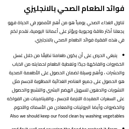
فوائد الطعام الصحي بالانجليزي
تناول الغذاء الصحي يومياً هو من أهم الأممور في الحياة فهو
يجعلنا أكثر طاقة وحيوية ويؤثر على أعمالنا اليومية، نقدم لكم
في هذه الفقرة فوائد الطعام الصحي بالانجليزي.
ينبغي الحرص على أن يكون طعامنا نظيفًا من خلال غسل
الخضروات والفاكهة جيدًا وتغطية الطعام لحمايته من الذباب
والحشرات ، وأهم وسيلة لضمان الحصول على الأطعمة الصحية
هو الحصول على جميع العناصر الغذائية المطلوبة للجسم مثل
النشويات والدهون لتسهيل الهضم البشري والتشبع والحصول
على السعرات المفيدة اللازمة للجسم ، والفيتامينات من الفواكه
والخضروات وأيضا البروتينات والمعادن من الأسماك واللحوم.
Also we should keep our food clean by washing vegetables
and fruit well and covering the food to protect it from