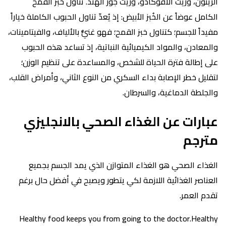
الزيتون، وزيت الأفوكادو، وزيت جوز الهند. تناول خُبز القمح
الكامل عوضاً عن الخُبز الأبيض: إذ يُعدّ تناول الحبوب الكاملة خياراً
مفيداً للجسم؛ كتناول خبز القمح؛ فهو غنيٌّ بالألياف، والفيتامينات،
والمعادن، والمواد الكيميائية النباتية، إذ تساعد هذه الحبوب
على إطالة فترة الحياة للشخص، والمساعدة على تنظيم الوزن؛
لتقليل خطر الإصابة بداء السكري من النوع الثاني، وأمراض القلب،
والجلطة الدماغية، والسرطان.
عبارات عن الغذاء الصحي بالانجليزي
مترجم
الغذاء الصحي هو الغذاء المتوازن الذي يمد الجسم بجميع
العناصر الغذائية اللازمة لكي يتطور ويصبح في أفضل حال برغم
تقدم العمر.
Healthy food keeps you from going to the doctor.Healthy