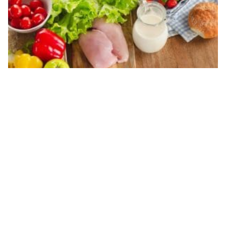
عبارات عن الطعام الصحي بالانجليزي جمل عن healthy food