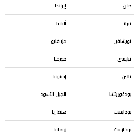
دبلن
إيرلندا
تيرانا
ألبانيا
تورشافن
جزر فارو
تبليسي
جورجيا
تالين
إستونيا
بودغوريتشا
الجبل الأسود
بودابست
هنغاريا
بوخارست
رومانيا