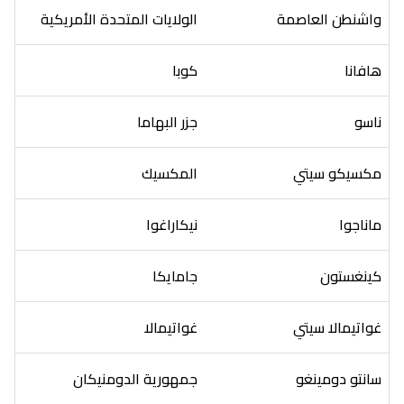
واشنطن العاصمة
الولايات المتحدة الأمريكية
هافانا
كوبا
ناسو
جزر البهاما
مكسيكو سيتي
المكسيك
ماناجوا
نيكاراغوا
كينغستون
جامايكا
غواتيمالا سيتي
غواتيمالا
سانتو دومينغو
جمهورية الدومنيكان