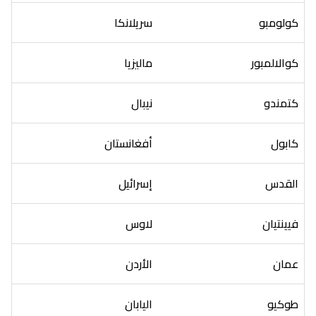
كولومبو
سريلانكا
كوالالمبور
ماليزيا
كتمندو
نيبال
كابول
أفغانستان
القدس
إسرائيل
فيينتيان
لاوس
عمان
الأردن
طوكيو
اليابان