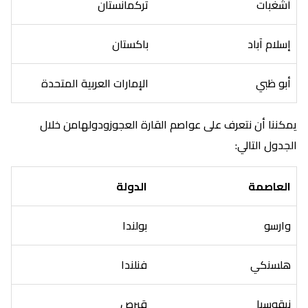
أشغبات
تركمانستان
إسلام آباد
باكستان
أبو ظبي
الإمارات العربية المتحدة
يمكننا أن نتعرف على عواصم القارة العجوزودولهامن خلال
الجدول التالي:
العاصمة
الدولة
وارسو
بولندا
هلسنكي
فنلندا
نيقوسيا
قبرص