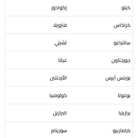
كيتو
إكوادور
كراكاس
فنزويلا
سانتياغو
تشيلي
جورجتاون
غيانا
بوينس آيرس
الأرجنتين
بوغوتا
كولومبيا
برازيليا
البرازيل
باراماريبو
سورينام