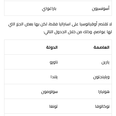
أسونسيون
باراغواي
لا تقتصر أوقيانوسيا على استراليا فقط، لكن بها بعض الجزر التي
لها عواصم، وذلك من خلال الجدول التالي:
العاصمة
الدولة
يارين
ناورو
ويلينجتون
يلندا
هونيارا
سولومون
نوكالوفا
تونغا