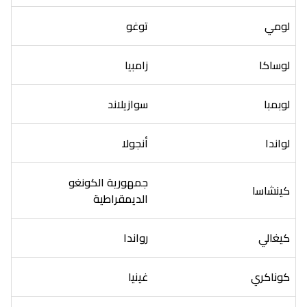
لومي
توغو
لوساكا
زامبيا
لوبمبا
سوازيلاند
لواندا
أنجولا
جمهورية الكونغو
كينشاسا
الديمقراطية
كيغالي
رواندا
كوناكري
غينيا