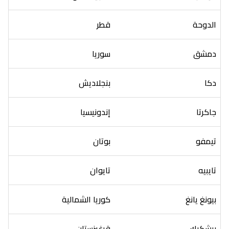
الدوحة
قطر
دمشق
سوريا
دكا
بنجلاديش
جاكرتا
إندونيسيا
تيمفو
بوتان
تايبيه
تايوان
بيونغ يانغ
كوريا الشمالية
بيشكيك
قرغيزستان