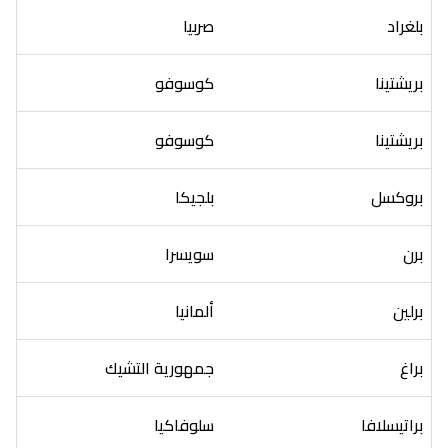
بلغراد
صربيا
بريشتينا
كوسوفو
بريشتينا
كوسوفو
بروكسل
بلجيكا
برن
سويسرا
برلين
ألمانيا
براغ
جمهورية التشيك
براتيسلافا
سلوفاكيا