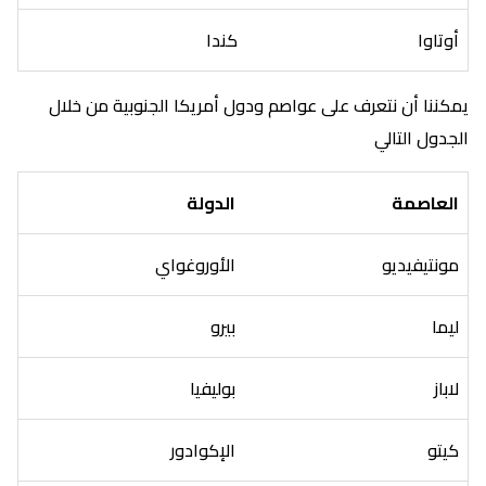
أوتاوا
كندا
يمكننا أن نتعرف على عواصم ودول أمريكا الجنوبية من خلال
الجدول التالي
العاصمة
الدولة
مونتيفيديو
الأوروغواي
ليما
بيرو
لاباز
بوليفيا
كيتو
الإكوادور