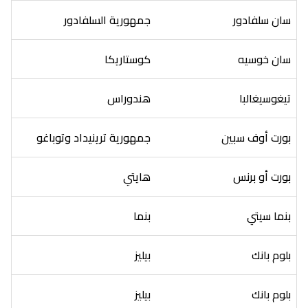
سان سلفادور
جمهورية السلفادور
سان خوسيه
كوستاريكا
تيغوسيغالبا
هندوراس
بورت أوف سبين
جمهورية ترينيداد وتوباغو
بورت أو برنس
هايتي
بنما سيتي
بنما
بلوم بانك
بيليز
بلوم بانك
بيليز