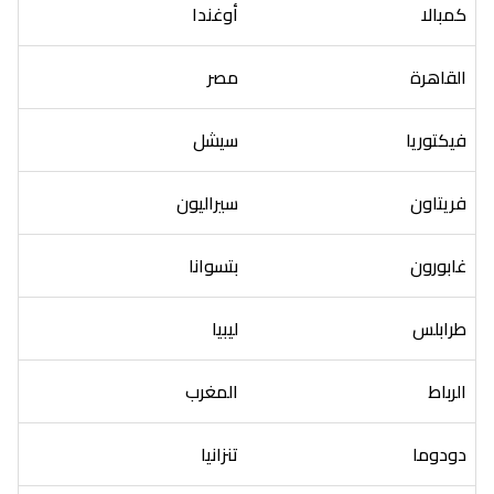
كمبالا
أوغندا
القاهرة
مصر
فيكتوريا
سيشل
فريتاون
سيراليون
غابورون
بتسوانا
طرابلس
ليبيا
الرباط
المغرب
دودوما
تنزانيا