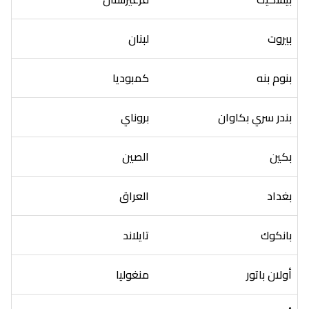
بيروت
لبنان
بنوم بنه
كمبوديا
بندر سري بكاوان
بروناي
بكين
الصين
بغداد
العراق
بانكوك
تايلاند
أولان باتور
منغوليا