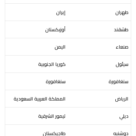
طهران
إيران
طشقند
أوزبكستان
صنعاء
اليمن
سيئول
كوريا الجنوبية
سنغافورة
سنغافورة
الرياض
المملكة العربية السعودية
ديلي
تيمور الشرقية
دوشنبه
طاجيكستان