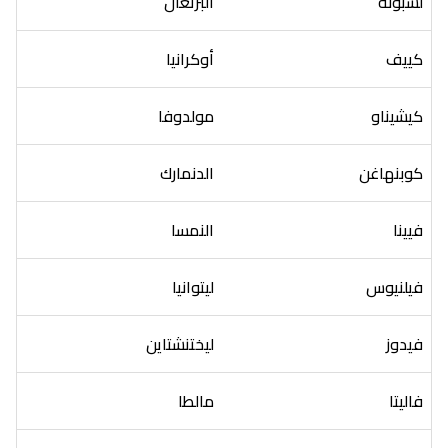
لشبونة
البرتغال
كييف
أوكرانيا
كيشيناو
مولدوفا
كوبنهاغن
الدنمارك
فيينا
النمسا
فيلنيوس
ليتوانيا
فيدوز
ليختنشتاين
فاليتا
مالطا