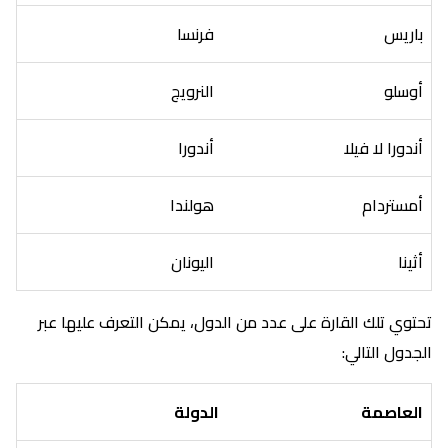
باريس
فرنسا
أوسلو
النرويج
أندورا لا فيلا
أندورا
أمستردام
هولندا
أثينا
اليونان
تحتوي تلك القارة على عدد من الدول، يمكن التعرف عليها عبر
الجدول التالي:
العاصمة
الدولة