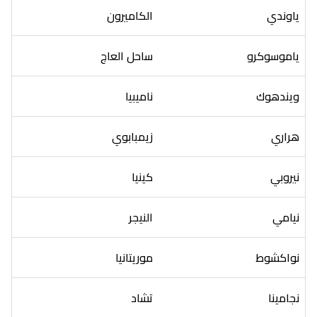
ياوندي
الكاميرون
ياموسوكرو
ساحل العاج
ويندهوك
ناميبيا
هراري
زيمبابوي
نيروبي
كينيا
نيامي
النيجر
نواكشوط
موريتانيا
نجامينا
تشاد