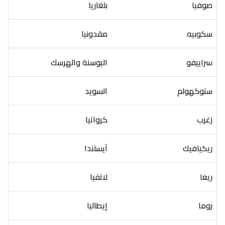
صوفيا
بلغاريا
سكوبيه
مقدونيا
سراييفو
البوسنة والهرسك
ستوكهولم
السويد
زغرب
كرواتيا
ريكيافيك
آيسلندا
ريغا
لاتفيا
روما
إيطاليا