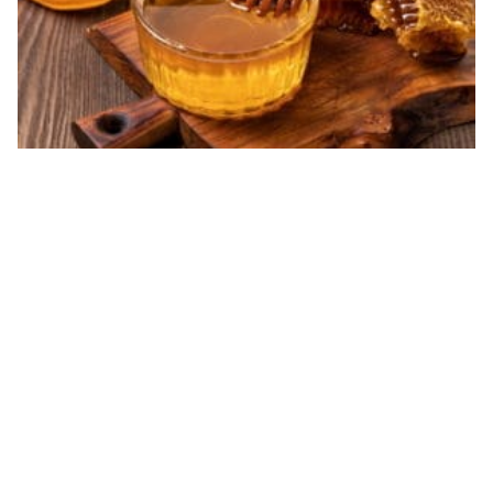
تفسير العسل في المنام رؤية العسل في المنام للرجل المتزوج