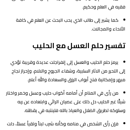
فقيه في العلم وحكيم.
كما يشير إلى طالب الذي يحب البحث عن العلم في كافة
الأنحاء والمجالات.
تفسير حلم العسل مع الحليب
يرمز حلم الحليب والعسل إلى إنفراجلت عديدة وقريبة تؤدي
إلى التحرر من الاثار السلبية، وشفاء الجروح والالام، وإحراز نجاح
مبهر وإمكانية فتح أبواب الرزق والسعادة والله أعلم.
من رأى في المنام أن أمامه أكواب حليب وعسل وخمر واختار
شيئًا غير الحليب دل ذلك على عصيان الرائي وابتعاده عن ربه
وسلوكه لطريق الضلال والعياذ بالله فلينتبه في يقظته.
فإن رأى الشخص في منامه وكأنه شرب لبناً وتقيأ عسلاً، دلت