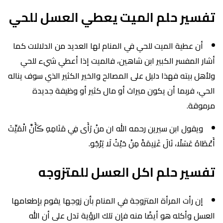
تفسير حلم الميت يعطي العسل للحي
أن عطية الميت للحي في المنام لها العديد من الدلالات كما
أشار المفسر الكبير ابن شاهين، فالميت إذا أعطي شيء للحي
ولأهل بيته فهذا دليل على المصالح والخير الكثير الذي سوف يناله
الحي، فربما أن يكون ميراث أو مال كثير أو وظيفة جديدة
مرموقة.
ويقول ابن سيرين رحمه الله ان منْ رَأَى فِي مَنَامِهِ ڪَأَنَّ الْمَيِّتَ
أَعْطَاهُ عَسَلًا، نَالَ غَنِيمَةً مِنْ حَيْثُ لَا يَرْجُو.
تفسير حلم اكل العسل للمتزوجه
إن رأت المرأة المتزوجة في المنام بأن زوجها يقوم بإطعامها
العسل وأكله هو أيضًا منه فإن تلك الرؤية تدل على أن الله