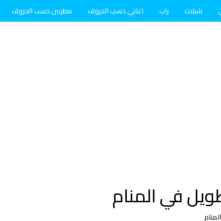
شيلات
راب
اغاني حسب الحروف
مطربين حسب الحروف
يل في المنام
منام