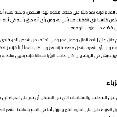
منام فإنه يعد دليلًا على حدوث هموم لهذا الشخص، ولكنه يفسر أنه 
ن مُتلبساً بزيّ الفقراء فلا بأس به، ومن رأى أنّه حلق رأسه في أيام ا
ى قضاء دين وزوال الهموم .
 دليل على زيادة المال وطول عمر وهى تختلف من شخص لآخر، فلدى ال
ه وإن رأى شعره بشكل مجعد فإنه يعز وإن كان ناعماً لَيِناً فإنه زيادة
رهن في الزينة، وإن كان صاحب الرؤيا سلطانا فإنه يقوي سلطانه وإن 
باء
ل على المصاعب والمشاحنات التي من الممكن أن تمر على العزباء في حي
 للعزباء دليل على قدوم الخير والرزق أما في الحلم بتساقط الشعر ال