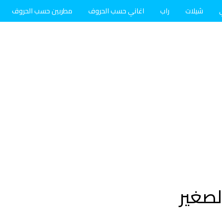
شيلات
راب
اغاني حسب الحروف
مطربين حسب الحروف
لصغير