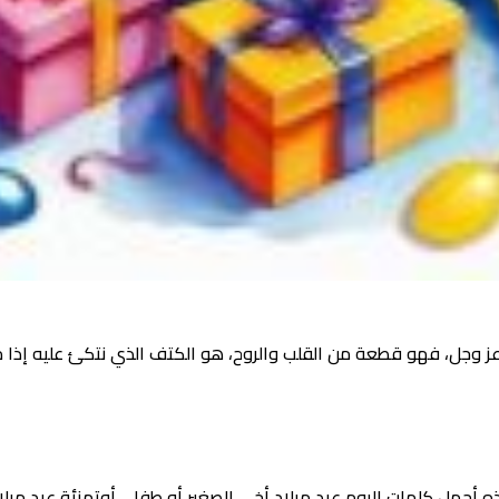
ه عز وجل، فهو قطعة من القلب والروح، هو الكتف الذي نتكئ عليه إذا 
ذه أجمل كلمات اليوم عيد ميلاد أخي الصغير أو طفلي أوتهنئة عيد ميلا