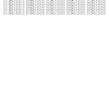
جدول الضرب كامل pdf جاهز للطباعة